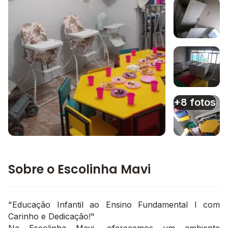
Imagem 1
Imagem 2
Imagem 3
+8 fotos
Imagem principal da galeria
Imagem 4
Sobre o Escolinha Mavi
"Educação Infantil ao Ensino Fundamental I com
Carinho e Dedicação!"