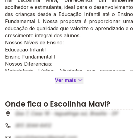
Na Escolinha Mavi, oferecemos um ambiente
acolhedor e estimulante, ideal para o desenvolvimento
das crianças desde a Educação Infantil até o Ensino
Fundamental I. Nossa proposta é proporcionar uma
educação de qualidade que valorize o aprendizado e o
crescimento integral dos alunos.
Nossos Níveis de Ensino:
Educação Infantil
Ensino Fundamental I
Nossos Diferenciais:
Metodologia Lúdica: Atividades que promovem o
aprendizado de forma divertida e interativa.
Ver mais
Atenção Personalizada: Cada criança recebe o
suporte necessário para seu desenvolvimento.
Venha Conhecer:
Onde fica o Escolinha Mavi?
Descubra como a Escolinha Mavi pode ser a escolha
ideal para a educação do seu filho! Estamos prontos
Qsa 7, Casa 18 - taguatinga sul, Brasília - DF
para receber você e sua família com muito carinho e
(61) 3044-6412
dedicação.
Copy message
escolinhamavi@gmail.com