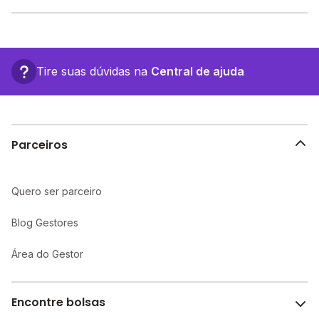
Mavi a partir de
R$ 800,00
. Faça sua busca no site e
encontre o melhor desconto para você.
O Escolinha Mavi fica em: Qsa 7, Casa 18 - Brasília -
DF.
Tire suas dúvidas na
Central de ajuda
Parceiros
Quero ser parceiro
Blog Gestores
Área do Gestor
Encontre bolsas