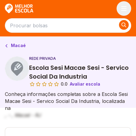
Melhor Escola
Macaé
REDE PRIVADA
Escola Sesi Macae Sesi - Servico
Social Da Industria
0.0
Avaliar escola
Conheça informações completas sobre a Escola Sesi
Macae Sesi - Servico Social Da Industria, localizada
na
, - , Macaé - RJ