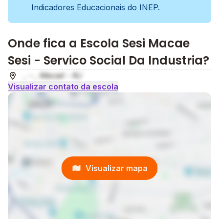
Indicadores Educacionais do INEP.
Onde fica a Escola Sesi Macae
Sesi - Servico Social Da Industria?
, - , Macaé - RJ
Visualizar contato da escola
Visualizar mapa