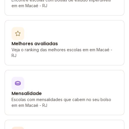
em em Macaé - RJ
Melhores avaliadas
Veja o ranking das melhores escolas em em Macaé -
RJ
Mensalidade
Escolas com mensalidades que cabem no seu bolso
em em Macaé - RJ