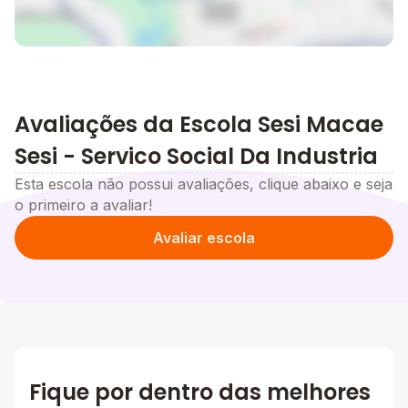
Avaliações da Escola Sesi Macae
Sesi - Servico Social Da Industria
Esta escola não possui avaliações, clique abaixo e seja
o primeiro a avaliar!
Avaliar escola
Fique por dentro das melhores