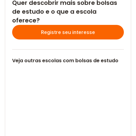
Quer descobrir mais sobre bolsas
de estudo e o que a escola
oferece?
Registre seu interesse
Veja outras escolas com bolsas de estudo