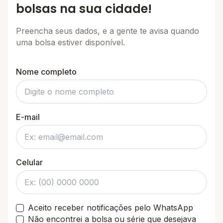
bolsas na sua cidade!
Preencha seus dados, e a gente te avisa quando
uma bolsa estiver disponível.
Nome completo
E-mail
Celular
Aceito receber notificações pelo WhatsApp
Não encontrei a bolsa ou série que desejava