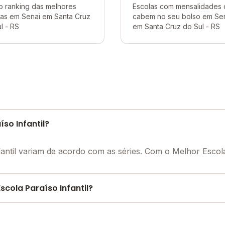
o ranking das melhores
Escolas com mensalidades
as em Senai em Santa Cruz
cabem no seu bolso em Se
l - RS
em Santa Cruz do Sul - RS
so Infantil?
fantil variam de acordo com as séries. Com o Melhor Esco
cola Paraíso Infantil?
e encontre o melhor desconto para você.