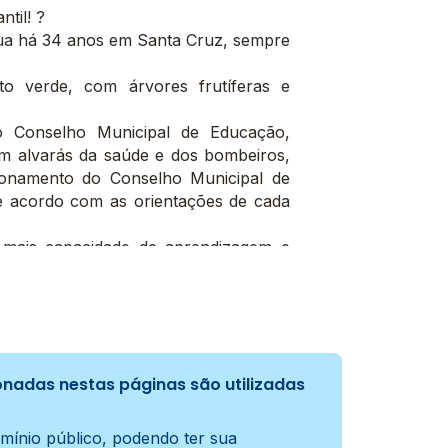
ntil! ?
tua há 34 anos em Santa Cruz, sempre
o verde, com árvores frutíferas e
o Conselho Municipal de Educação,
om alvarás da saúde e dos bombeiros,
ionamento do Conselho Municipal de
 acordo com as orientações de cada
 mais capacidade de aprendizagem e
lacionar-se com as outras pessoas. As
jada, estruturada e organizada para o
conforto, segurança, maior facilidade
as precisam também de tempo para
a exercita a criatividade, estimula a
nadas nestas páginas são utilizadas
tos. Ela é de fundamental importância
em que a criança pode transformar e
nfantil, todas nossas professoras são
mínio público, podendo ter sua