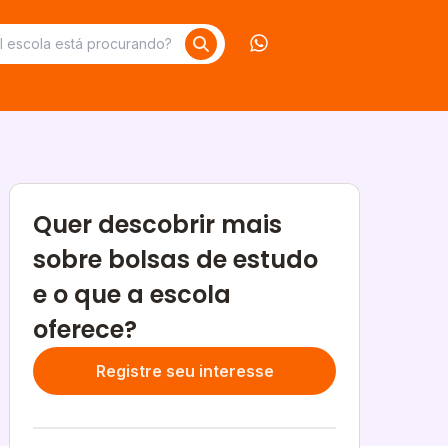
Contate-nos no What
Quer descobrir mais
sobre bolsas de estudo
e o que a escola
oferece?
Registre seu interesse