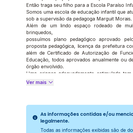
Então traga seu filho para a Escola Paraíso Infa
Somos uma escola de educação infantil que a
sob a supervisão da pedagoga Marguit Morais.
Além de um lindo espaço rodeado de muit
brinquedos,
possuímos plano pedagógico aprovado pel
proposta pedagógica, licença da prefeitura c
além de Certificado de Autorização de Func
Educação, todos aprovados anualmente ou de
órgão envolvido.
Uma criança adequadamente estimulada tem
facilidade em adaptar-se ao seu meio, e de re
Ver mais
crianças necessitam ter uma rotina bem plane
seu melhor desenvolvimento, que proporciona 
de organização espaço temporal. Mas el
brincadeira, lazer e diversão. ? A brincadeir
As informações contidas e/ou mencio
imaginação e permite a expressão dos sentimen
legalmente.
para o desenvolvimento infantil na medida 
produzir novos significados.Aqui na Paraíso I
Todas as informações exibidas são de do