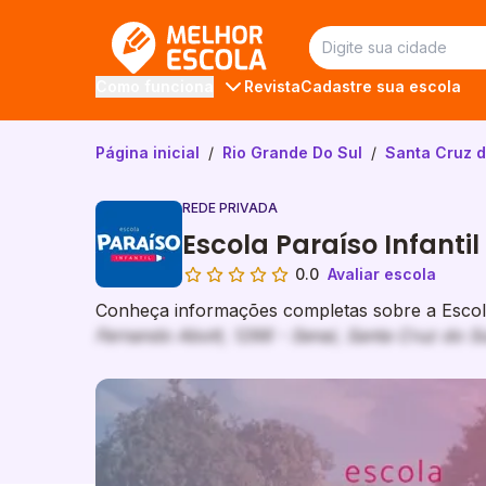
Melhor Escola
Revista
Cadastre sua escola
Como funciona
Página inicial
/
Rio Grande Do Sul
/
Santa Cruz d
REDE PRIVADA
Escola Paraíso Infantil
0.0
Avaliar escola
Conheça informações completas sobre a Escola 
Fernando Abott, 1266 - Senai, Santa Cruz do Su
Galeria de imagem