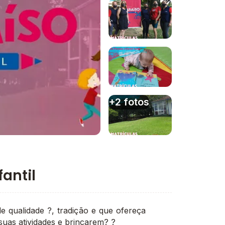
Imagem 1
Imagem 2
Imagem 3
+2 fotos
Imagem 4
fantil
e qualidade ?, tradição e que ofereça
uas atividades e brincarem? ?