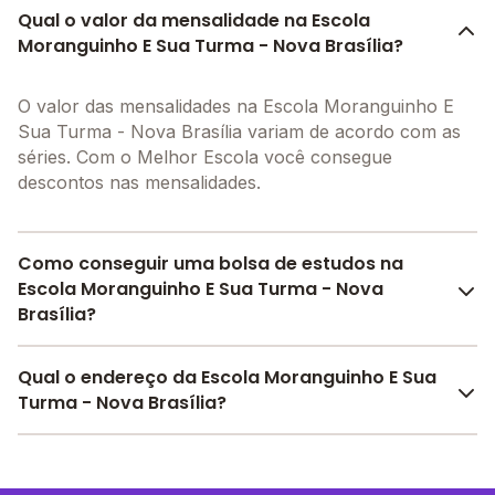
Qual o valor da mensalidade na Escola
Moranguinho E Sua Turma - Nova Brasília?
O valor das mensalidades na Escola Moranguinho E
Sua Turma - Nova Brasília variam de acordo com as
séries. Com o Melhor Escola você consegue
descontos nas mensalidades.
Como conseguir uma bolsa de estudos na
Escola Moranguinho E Sua Turma - Nova
Brasília?
Pesquise bolsas disponíveis no Melhor Escola e
Qual o endereço da Escola Moranguinho E Sua
encontre o melhor desconto para você.
Turma - Nova Brasília?
A Escola Moranguinho E Sua Turma - Nova Brasília
fica em: Alameda Santa Maria, 5 - Salvador - BA.