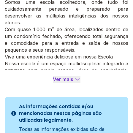
Somos uma escola acolhedora, onde tudo foi
cuidadosamente pensado e preparado para
desenvolver as múltiplas inteligências dos nossos
alunos.
Com quase 1.000 m² de área, localizados dentro de
um condomínio fechado, oferecendo total segurança
e comodidade para a entrada e saída de nossos
pequenos e seus responsáveis.
Viva uma experiência deliciosa em nossa Escola
Nossa escola é um espaço multidisciplinar integrado a
natureza com amplo espaço, área de convivência,
recreação, esporte e lazer com parque coberto e
Ver mais
descoberto, com ventilação e iluminação natural.
Adequado para atender as demandas de cada faixa
etária com segurança, para correr e brincar. Este
espaço ainda conta com infraestrutura de apoio de
As informações contidas e/ou
sanitários adequados a faixa etária, fraldário e
mencionadas nestas páginas são
bebedouros . Além das salas de Educação Infantil
utilizadas legalmente.
contarem com sanitários integrados.
Todas as informações exibidas são de