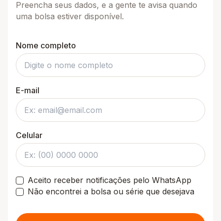
Preencha seus dados, e a gente te avisa quando
uma bolsa estiver disponível.
Nome completo
E-mail
Celular
Aceito receber notificações pelo WhatsApp
Não encontrei a bolsa ou série que desejava