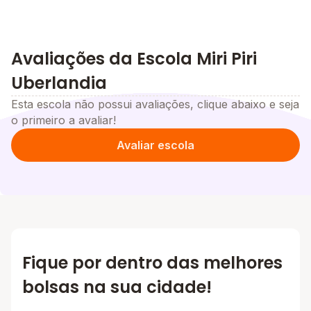
Avaliações da Escola Miri Piri
Uberlandia
Esta escola não possui avaliações, clique abaixo e seja
o primeiro a avaliar!
Avaliar escola
Fique por dentro das melhores
bolsas na sua cidade!