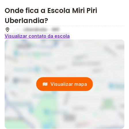
Onde fica a Escola Miri Piri
Uberlandia?
, - , Uberlândia - MG
Visualizar contato da escola
Visualizar mapa