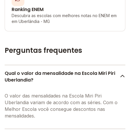
Ranking ENEM
Descubra as escolas com melhores notas no ENEM em
em Uberlândia - MG
Perguntas frequentes
Qual o valor da mensalidade na Escola Miri Piri
Uberlandia?
O valor das mensalidades na Escola Miri Piri
Uberlandia variam de acordo com as séries. Com o
Melhor Escola você consegue descontos nas
mensalidades.