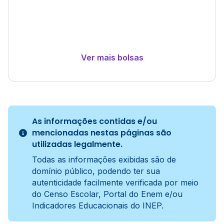
Ver mais bolsas
As informações contidas e/ou
mencionadas nestas páginas são
utilizadas legalmente.
Todas as informações exibidas são de
domínio público, podendo ter sua
autenticidade facilmente verificada por meio
do Censo Escolar, Portal do Enem e/ou
Indicadores Educacionais do INEP.