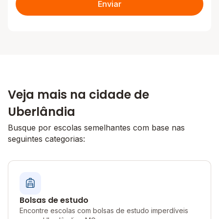
Enviar
Veja mais na cidade de
Uberlândia
Busque por escolas semelhantes com base nas
seguintes categorias:
Bolsas de estudo
Encontre escolas com bolsas de estudo imperdíveis