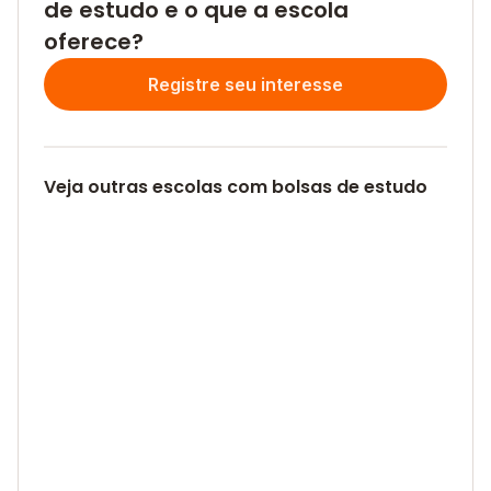
de estudo e o que a escola
oferece?
Registre seu interesse
Veja outras escolas com bolsas de estudo