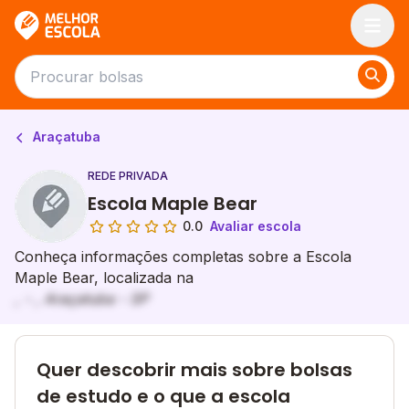
Melhor Escola
Araçatuba
REDE PRIVADA
Escola Maple Bear
0.0
Avaliar escola
Conheça informações completas sobre a Escola
Maple Bear, localizada na
, - , Araçatuba - SP
Quer descobrir mais sobre bolsas
de estudo e o que a escola