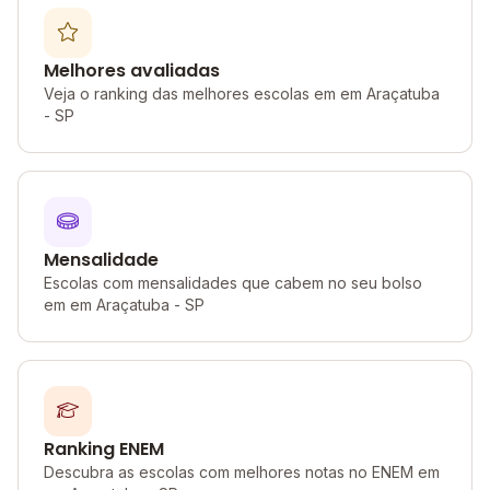
Melhores avaliadas
Veja o ranking das melhores escolas em em Araçatuba
- SP
Mensalidade
Escolas com mensalidades que cabem no seu bolso
em em Araçatuba - SP
Ranking ENEM
Descubra as escolas com melhores notas no ENEM em