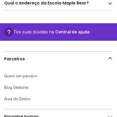
Pesquise bolsas disponíveis no Melhor Escola e
Qual o endereço da Escola Maple Bear?
encontre o melhor desconto para você.
A Escola Maple Bear fica em: , - Araçatuba - SP.
Tire suas dúvidas na
Central de ajuda
Parceiros
Quero ser parceiro
Blog Gestores
Área do Gestor
Encontre bolsas