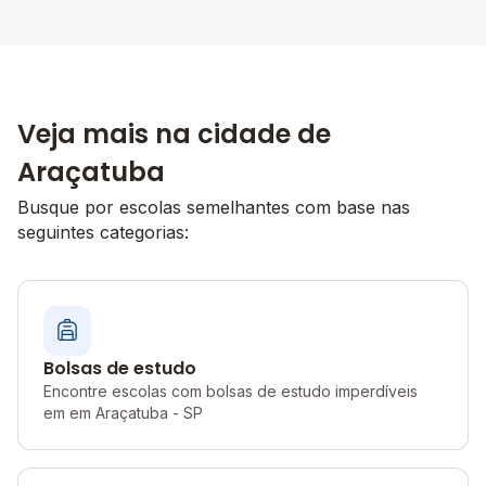
Veja mais na cidade de
Araçatuba
Busque por escolas semelhantes com base nas
seguintes categorias:
Bolsas de estudo
Encontre escolas com bolsas de estudo imperdíveis
em em Araçatuba - SP