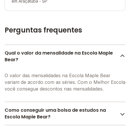
em Araçatuba - SP
Perguntas frequentes
Qual o valor da mensalidade na Escola Maple
Bear?
O valor das mensalidades na Escola Maple Bear
variam de acordo com as séries. Com o Melhor Escola
você consegue descontos nas mensalidades.
Como conseguir uma bolsa de estudos na
Escola Maple Bear?