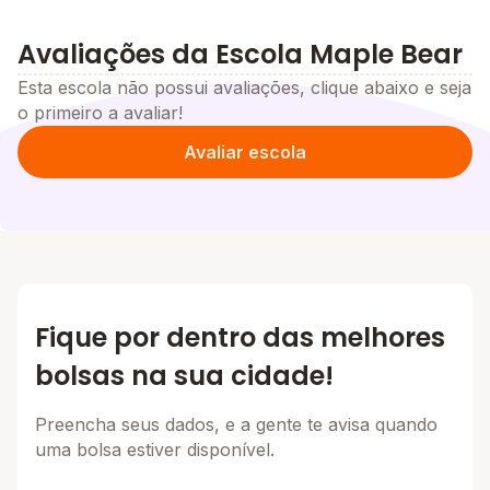
Avaliações da Escola Maple Bear
Esta escola não possui avaliações, clique abaixo e seja
o primeiro a avaliar!
Avaliar escola
Fique por dentro das melhores
bolsas na sua cidade!
Preencha seus dados, e a gente te avisa quando
uma bolsa estiver disponível.