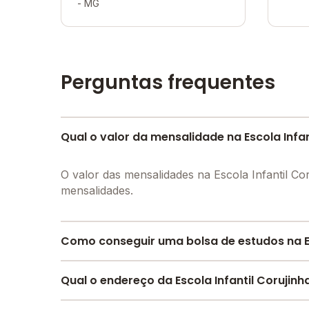
- MG
Perguntas frequentes
Qual o valor da mensalidade na Escola Infan
O valor das mensalidades na Escola Infantil C
mensalidades.
Como conseguir uma bolsa de estudos na Es
Pesquise bolsas disponíveis no Melhor Escola 
Qual o endereço da Escola Infantil Corujinh