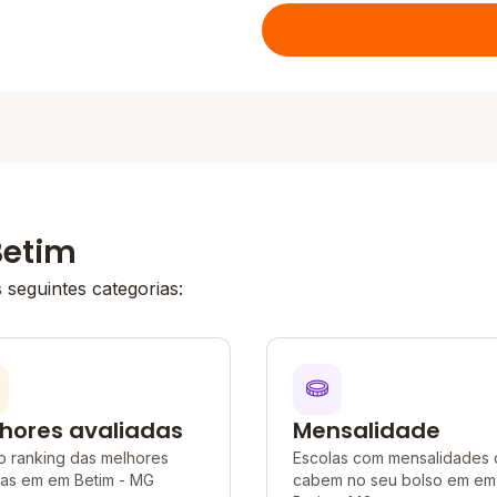
Betim
seguintes categorias:
hores avaliadas
Mensalidade
o ranking das melhores
Escolas com mensalidades
las em em Betim - MG
cabem no seu bolso em em