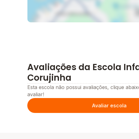
Avaliações da Escola Infa
Corujinha
Esta escola não possui avaliações, clique abaix
avaliar!
Avaliar escola