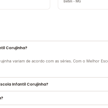
Betim - MG
til Corujinha?
orujinha variam de acordo com as séries. Com o Melhor Es
cola Infantil Corujinha?
e encontre o melhor desconto para você.
a?