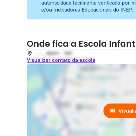
autenticidade facilmente verificada por 
e/ou Indicadores Educacionais do INEP.
Onde fica a Escola Infant
, - , Betim - MG
Visualizar contato da escola
Visual