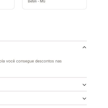
Betim - MG
cola você consegue descontos nas