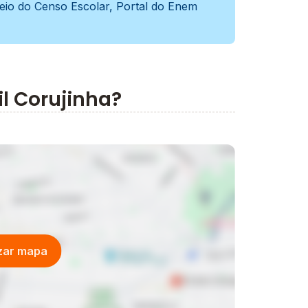
meio do Censo Escolar, Portal do Enem
il Corujinha?
izar mapa