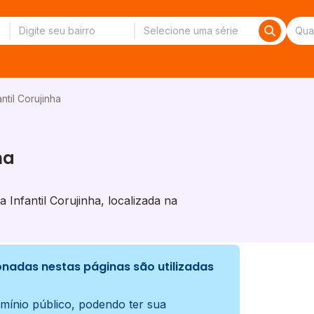
antil Corujinha
ha
Infantil Corujinha, localizada na
nadas nestas páginas são utilizadas
mínio público, podendo ter sua