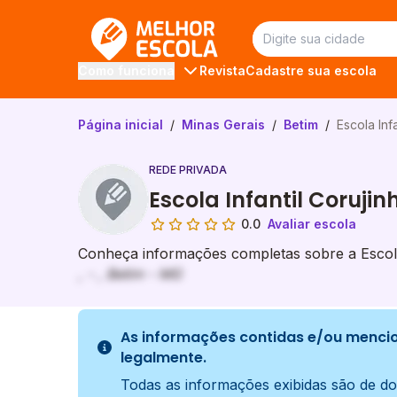
Melhor Escola
Revista
Cadastre sua escola
Como funciona
Página inicial
/
Minas Gerais
/
Betim
/
Escola Inf
REDE PRIVADA
Escola Infantil Corujin
0.0
Avaliar escola
Conheça informações completas sobre a Escola 
, - , Betim - MG
As informações contidas e/ou mencio
legalmente.
Todas as informações exibidas são de do