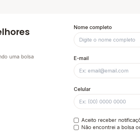
Nome completo
elhores
ando uma bolsa
E-mail
Celular
Aceito receber notifica
Não encontrei a bolsa o