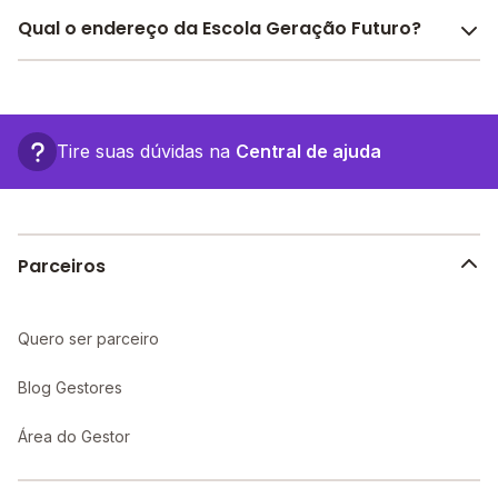
O Melhor Escola oferece descontos para a Escola
Qual o endereço da Escola Geração Futuro?
Geração Futuro a partir de
R$ 385,00
. Faça sua
busca no site e encontre o melhor desconto para
A Escola Geração Futuro fica em: R. Dr. Luís De
você.
Mascarenhas, 100 - Maceió - AL.
Tire suas dúvidas na
Central de ajuda
Parceiros
Quero ser parceiro
Blog Gestores
Área do Gestor