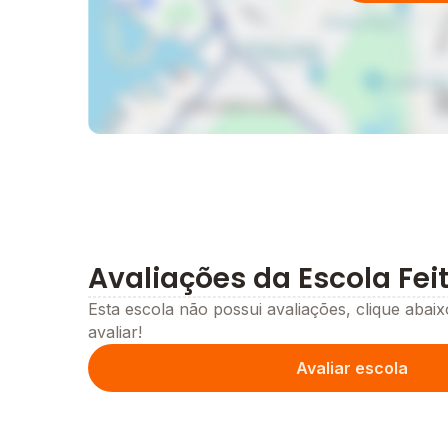
Avaliações da Escola Fei
Esta escola não possui avaliações, clique abaix
avaliar!
Avaliar escola