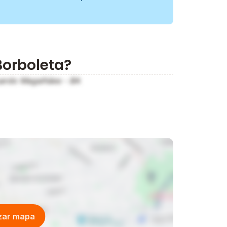
Borboleta?
duardo Magalhães - BA
izar mapa