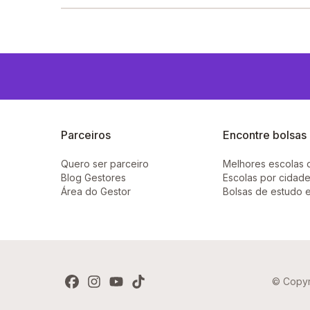
A Escola Feito Borboleta fica em: 21 De Abril,
Parceiros
Encontre bolsas
Quero ser parceiro
Melhores escolas 
Blog Gestores
Escolas por cidade
Área do Gestor
Bolsas de estudo 
© Copyr