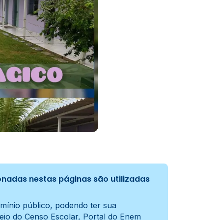
Imagem 1
nadas nestas páginas são utilizadas
mínio público, podendo ter sua
meio do Censo Escolar, Portal do Enem