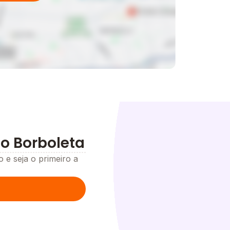
to Borboleta
o e seja o primeiro a