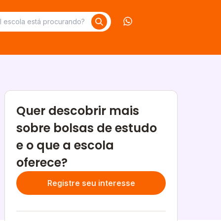
Contate-nos no What
Quer descobrir mais
sobre bolsas de estudo
e o que a escola
oferece?
Registre seu interesse