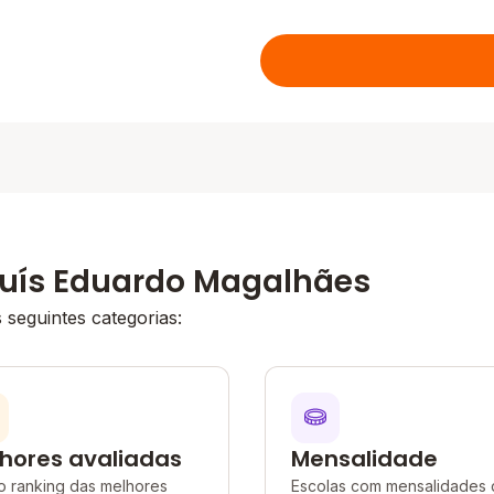
Luís Eduardo Magalhães
seguintes categorias:
hores avaliadas
Mensalidade
o ranking das melhores
Escolas com mensalidades