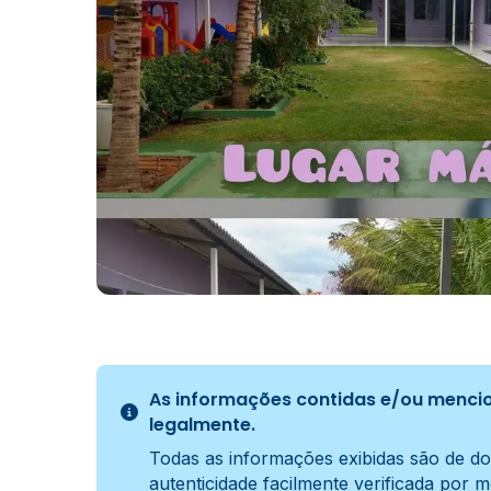
Imagem principal da galeria
As informações contidas e/ou mencio
legalmente.
Todas as informações exibidas são de do
autenticidade facilmente verificada por 