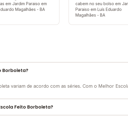
as em Jardim Paraiso em
cabem no seu bolso em Ja
Eduardo Magalhães - BA
Paraiso em Luís Eduardo
Magalhães - BA
o Borboleta?
boleta variam de acordo com as séries. Com o Melhor Esco
scola Feito Borboleta?
e encontre o melhor desconto para você.