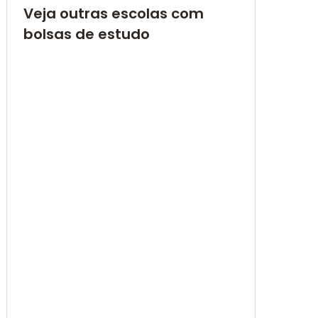
Veja outras escolas com
bolsas de estudo