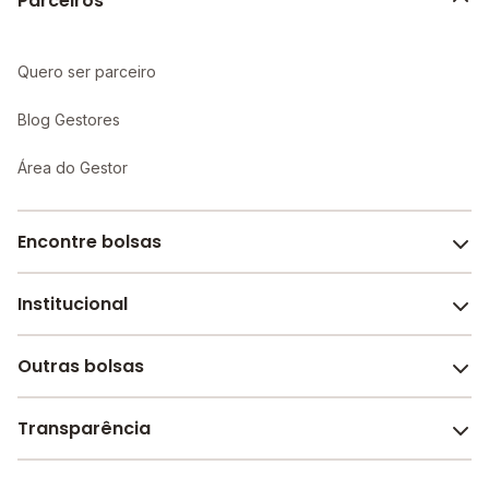
Parceiros
Quero ser parceiro
Blog Gestores
Área do Gestor
Encontre bolsas
Institucional
Melhores escolas de São Paulo
Escolas por cidade e bairro
Outras bolsas
Sobre o Melhor Escola
Bolsas de estudo em escolas
Revista Melhor Escola
Transparência
Faculdades e universidades
Trabalhe conosco
Escolas de inglês