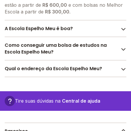
estão a partir de
R$ 600,00
e com bolsas no Melhor
Escola a partir de
R$ 300,00
.
A Escola Espelho Meu é boa?
A Escola Espelho Meu é bem avaliada por pais,
Como conseguir uma bolsa de estudos na
alunos e funcionários da escola, com uma
avaliação
Escola Espelho Meu?
média de 5.0
, que reflete o preparo e qualidade de
ensino da instituição.
O Melhor Escola oferece descontos para a Escola
Qual o endereço da Escola Espelho Meu?
A escola recebeu avaliação de
5.0
em
participação
Espelho Meu a partir de
R$ 300,00
. Faça sua busca
da comunidade
,
5.0
em
estrutura física
,
5.0
em
no site e encontre o melhor desconto para você.
A Escola Espelho Meu fica em: Avenida Manoel Dias
desenvolvimento socioemocional
e
5.0
em
Da Silva, 08 - Salvador - BA.
motivação dos estudantes
.
Confira aqui
as avaliações feitas por alunos, pais e
Tire suas dúvidas na
Central de ajuda
funcionários da escola.