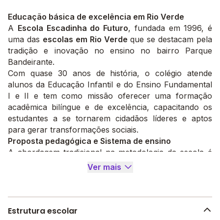
Educação básica de excelência em Rio Verde
A
Escola Escadinha do Futuro
, fundada em 1996, é
uma das
escolas em Rio Verde
que se destacam pela
tradição e inovação no ensino no bairro Parque
Bandeirante.
Com quase 30 anos de história, o colégio atende
alunos da Educação Infantil e do Ensino Fundamental
I e II e tem como missão oferecer uma formação
acadêmica bilíngue e de excelência, capacitando os
estudantes a se tornarem cidadãos líderes e aptos
para gerar transformações sociais.
Proposta pedagógica e Sistema de ensino
A abordagem tradicional na metodologia da escola é
desenvolvida por meio de projetos inovadores que
Ver mais
integram o aprendizado acadêmico às vivências do dia
a dia.
Para aplicar a metodologia, a
Escola Escadinha do
Futuro
utiliza a Plataforma Iônica FTD, o ambiente
Estrutura escolar