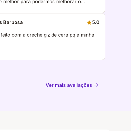
ve melhor para podermos melhorar o
sos filhos , escola super segura ,
ividades com as crianças
es Barbosa
5.0
eito com a creche giz de cera pq a minha
Ver mais avaliações