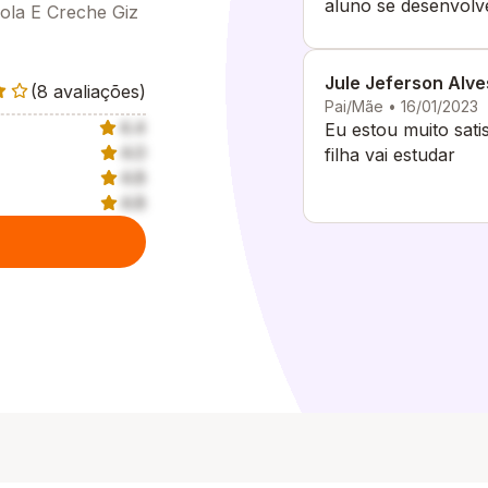
aluno se desenvol
cola E Creche Giz
aprendizado dos nos
promovem varias at
Jule Jeferson Alv
(8 avaliações)
Pai/Mãe • 16/01/2023
4.4
Eu estou muito satisf
4.0
filha vai estudar
4.8
4.8