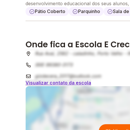
desenvolvimento educacional dos seus alunos
Pátio Coberto
Parquinho
Sala de 
Onde fica a Escola E Cre
Rua Avaí, 2562 - caladinho, Porto Velho - 
(69) 99380-3173
gizdecera_2017@outlook.com
Visualizar contato da escola