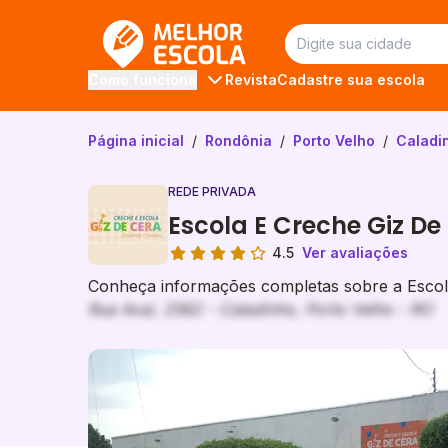
Melhor Escola
Revista
Cadastre sua escola
Como funciona
Página inicial
/
Rondônia
/
Porto Velho
/
Caladi
REDE PRIVADA
Escola E Creche Giz De
4.5
Ver avaliações
Conheça informações completas sobre a Escola
Rua Avaí, 2562 - Caladinho, Porto Velho - RO
Galeria de imagem