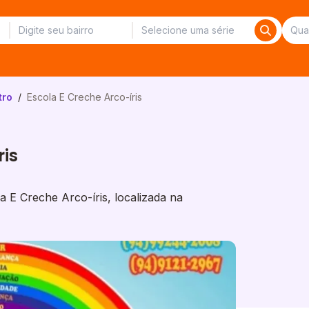
tro
/
Escola E Creche Arco-íris
ris
 E Creche Arco-íris, localizada na