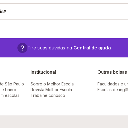
e encontre o melhor desconto para você.
is?
 Canaã dos Carajás - PA.
Tire suas dúvidas na
Central de ajuda
Institucional
Outras bolsas
de São Paulo
Sobre o Melhor Escola
Faculdades e u
 e bairro
Revista Melhor Escola
Escolas de ingl
em escolas
Trabalhe conosco