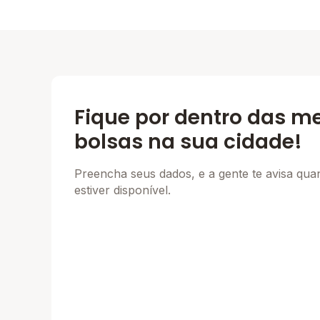
Fique por dentro das m
bolsas na sua cidade!
Preencha seus dados, e a gente te avisa qu
estiver disponível.