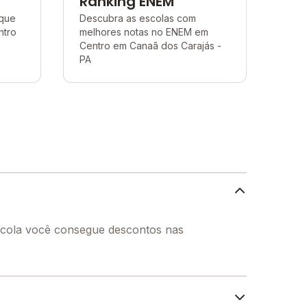
Ranking ENEM
 que
Descubra as escolas com
ntro
melhores notas no ENEM em
Centro em Canaã dos Carajás -
PA
Escola você consegue descontos nas