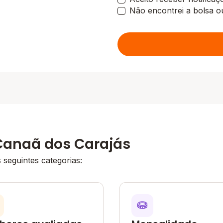
Não encontrei a bolsa o
Canaã dos Carajás
seguintes categorias: