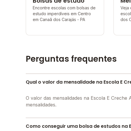
Bolsas de estudo
Mel
Encontre escolas com bolsas de
Veja 
estudo imperdíveis em Centro
esco
em Canaã dos Carajás - PA
dos C
Perguntas frequentes
Qual o valor da mensalidade na Escola E Cr
O valor das mensalidades na Escola E Creche 
mensalidades.
Como conseguir uma bolsa de estudos na Es