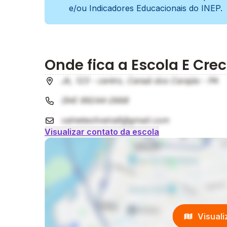
e/ou Indicadores Educacionais do INEP.
Onde fica a Escola E Crec
Jk, 123 - centro, Canaã dos Carajás - PA
(94) 99244-2668
valneteoliveira6@gmail.com
Visualizar contato da escola
Visual