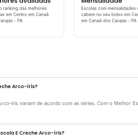
hores avaliadas
Mensalidade
o ranking das melhores
Escolas com mensalidades
las em Centro em Canaã
cabem no seu bolso em Ce
arajás - PA
em Canaã dos Carajás - PA
eche Arco-íris?
Arco-íris variam de acordo com as séries. Com o Melhor 
cola E Creche Arco-íris?