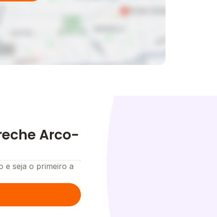
reche Arco-
o e seja o primeiro a