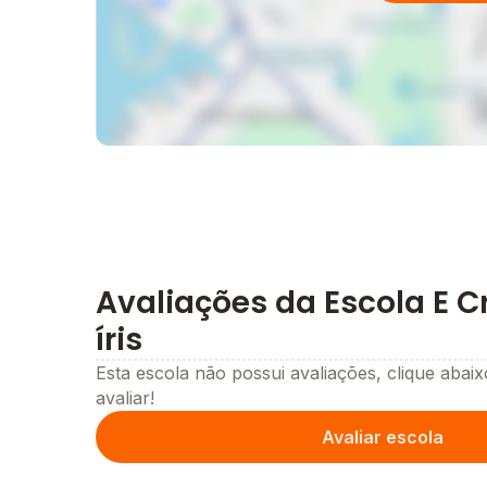
Avaliações da Escola E C
íris
Esta escola não possui avaliações, clique abaix
avaliar!
Avaliar escola