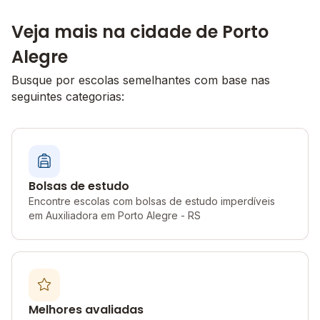
Veja mais na cidade de Porto
Alegre
Busque por escolas semelhantes com base nas
seguintes categorias:
Bolsas de estudo
Encontre escolas com bolsas de estudo imperdíveis
em Auxiliadora em Porto Alegre - RS
Melhores avaliadas