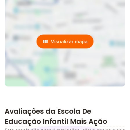
Visualizar mapa
Avaliações da Escola De
Educação Infantil Mais Ação