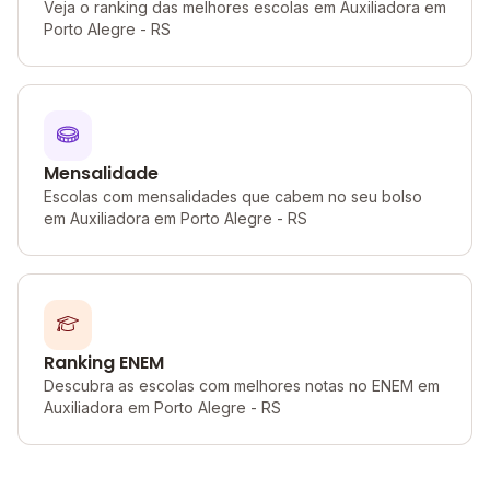
Veja o ranking das melhores escolas em Auxiliadora em
Porto Alegre - RS
Mensalidade
Escolas com mensalidades que cabem no seu bolso
em Auxiliadora em Porto Alegre - RS
Ranking ENEM
Descubra as escolas com melhores notas no ENEM em
Auxiliadora em Porto Alegre - RS