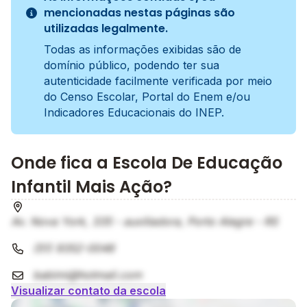
mencionadas nestas páginas são
utilizadas legalmente.
Todas as informações exibidas são de
domínio público, podendo ter sua
autenticidade facilmente verificada por meio
do Censo Escolar, Portal do Enem e/ou
Indicadores Educacionais do INEP.
Onde fica a Escola De Educação
Infantil Mais Ação?
Av. Nova York, 335 - auxiliadora, Porto Alegre - RS
(51) 9352-0046
babimi@hotmail.com
Visualizar contato da escola