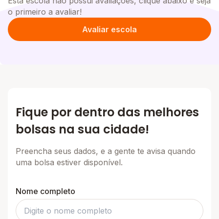
Esta escola não possui avaliações, clique abaixo e seja
o primeiro a avaliar!
Avaliar escola
Fique por dentro das melhores
bolsas na sua cidade!
Preencha seus dados, e a gente te avisa quando
uma bolsa estiver disponível.
Nome completo