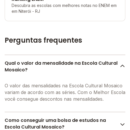
Descubra as escolas com melhores notas no ENEM em
em Niterói - RJ
Perguntas frequentes
Qual o valor da mensalidade na Escola Cultural
Mosaico?
O valor das mensalidades na Escola Cultural Mosaico
variam de acordo com as séries. Com o Melhor Escola
você consegue descontos nas mensalidades.
Como conseguir uma bolsa de estudos na
Escola Cultural Mosaico?