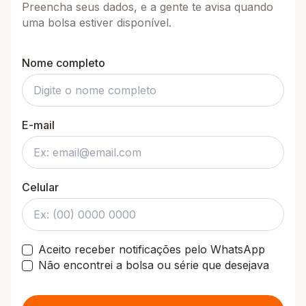
Preencha seus dados, e a gente te avisa quando
uma bolsa estiver disponível.
Nome completo
E-mail
Celular
Aceito receber notificações pelo WhatsApp
Não encontrei a bolsa ou série que desejava