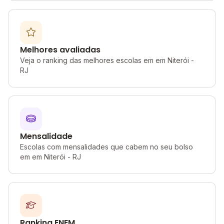
Melhores avaliadas
Veja o ranking das melhores escolas em em Niterói -
RJ
Mensalidade
Escolas com mensalidades que cabem no seu bolso
em em Niterói - RJ
Ranking ENEM