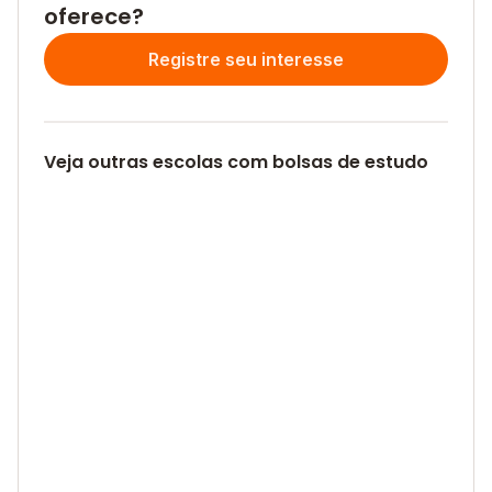
oferece?
Registre seu interesse
Veja outras escolas com bolsas de estudo