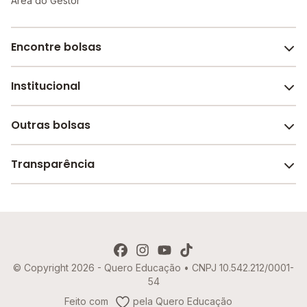
Área do Gestor
Encontre bolsas
Institucional
Melhores escolas de São Paulo
Escolas por cidade e bairro
Outras bolsas
Sobre o Melhor Escola
Bolsas de estudo em escolas
Revista Melhor Escola
Transparência
Faculdades e universidades
Trabalhe conosco
Escolas de inglês
Termos de uso
Aviso de Privacidade
© Copyright 2026 - Quero Educação • CNPJ 10.542.212/0001-
Política de Cookies
54
Imprensa
Feito com
pela Quero Educação