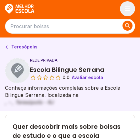
Melhor Escola
Teresópolis
REDE PRIVADA
Escola Bilingue Serrana
0.0
Avaliar escola
Conheça informações completas sobre a Escola
Bilingue Serrana, localizada na
, - , Teresópolis - RJ
Quer descobrir mais sobre bolsas
de estudo e o que a escola