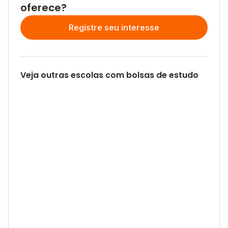
oferece?
Registre seu interesse
Veja outras escolas com bolsas de estudo