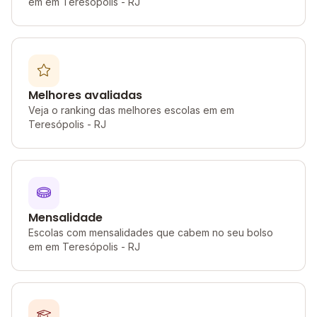
em em Teresópolis - RJ
Melhores avaliadas
Veja o ranking das melhores escolas em em
Teresópolis - RJ
Mensalidade
Escolas com mensalidades que cabem no seu bolso
em em Teresópolis - RJ