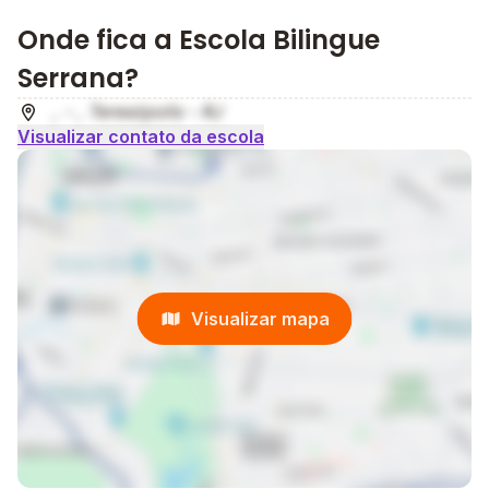
Onde fica a Escola Bilingue
Serrana?
, - , Teresópolis - RJ
Visualizar contato da escola
Visualizar mapa