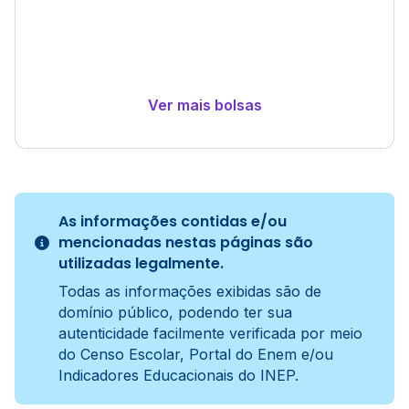
Ver mais bolsas
As informações contidas e/ou
mencionadas nestas páginas são
utilizadas legalmente.
Todas as informações exibidas são de
domínio público, podendo ter sua
autenticidade facilmente verificada por meio
do Censo Escolar, Portal do Enem e/ou
Indicadores Educacionais do INEP.