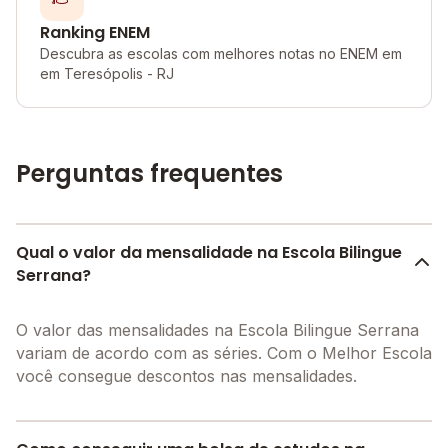
Ranking ENEM
Descubra as escolas com melhores notas no ENEM em
em Teresópolis - RJ
Perguntas frequentes
Qual o valor da mensalidade na Escola Bilingue
Serrana?
O valor das mensalidades na Escola Bilingue Serrana
variam de acordo com as séries. Com o Melhor Escola
você consegue descontos nas mensalidades.