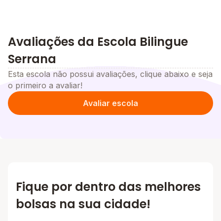
Avaliações da Escola Bilingue
Serrana
Esta escola não possui avaliações, clique abaixo e seja
o primeiro a avaliar!
Avaliar escola
Fique por dentro das melhores
bolsas na sua cidade!