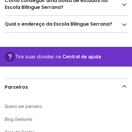
Como conseguir uma bolsa de estudos na
Escola Bilingue Serrana?
Pesquise bolsas disponíveis no Melhor Escola e
Qual o endereço da Escola Bilingue Serrana?
encontre o melhor desconto para você.
A Escola Bilingue Serrana fica em: , - Teresópolis -
RJ.
Tire suas dúvidas na
Central de ajuda
Parceiros
Quero ser parceiro
Blog Gestores