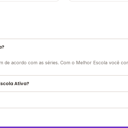
a?
iam de acordo com as séries. Com o Melhor Escola você co
scola Ativa?
e encontre o melhor desconto para você.
o - BA.