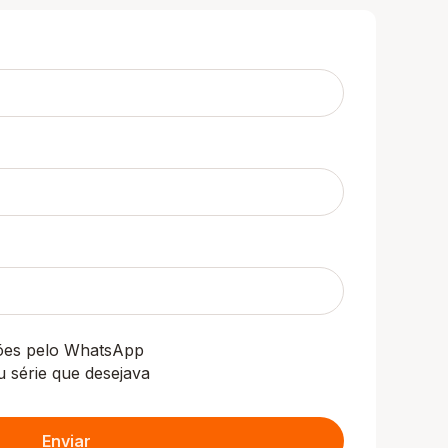
ções pelo WhatsApp
u série que desejava
Enviar