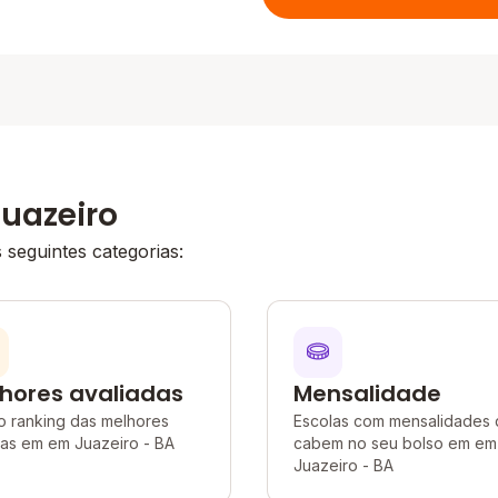
Juazeiro
seguintes categorias:
hores avaliadas
Mensalidade
o ranking das melhores
Escolas com mensalidades
as em em Juazeiro - BA
cabem no seu bolso em em
Juazeiro - BA