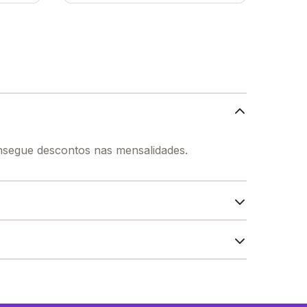
nsegue descontos nas mensalidades.