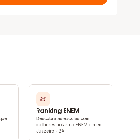
Ranking ENEM
 que
Descubra as escolas com
melhores notas no ENEM em em
Juazeiro - BA