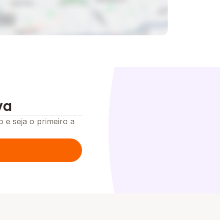
va
o e seja o primeiro a