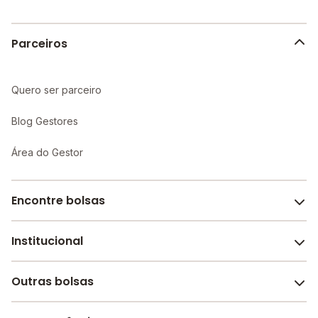
Parceiros
Quero ser parceiro
Blog Gestores
Área do Gestor
Encontre bolsas
Institucional
Melhores escolas de São Paulo
Escolas por cidade e bairro
Outras bolsas
Sobre o Melhor Escola
Bolsas de estudo em escolas