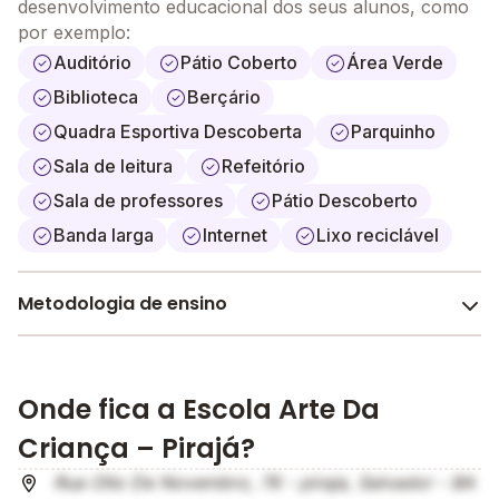
desenvolvimento educacional dos seus alunos, como
por exemplo:
Auditório
Pátio Coberto
Área Verde
Biblioteca
Berçário
Quadra Esportiva Descoberta
Parquinho
Sala de leitura
Refeitório
Sala de professores
Pátio Descoberto
Banda larga
Internet
Lixo reciclável
Metodologia de ensino
Construtivista (Jean Piaget)
A metodologia é um conjunto de métodos e práticas
Onde fica a Escola Arte Da
adotados pela escola no processo de ensino e
aprendizagem do aluno.
Criança – Pirajá?
Rua Oito De Novembro, 76 - piraja, Salvador - BA