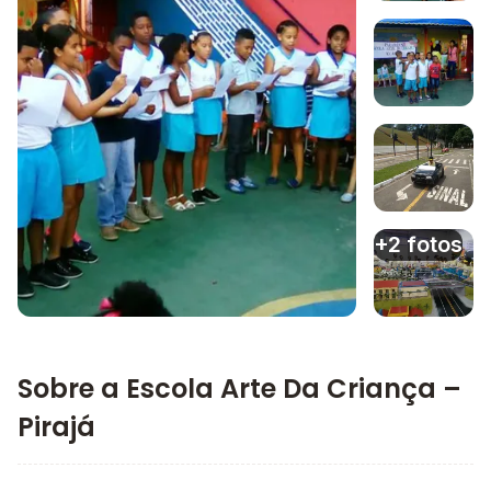
Imagem 1
Imagem 2
Imagem 3
+2 fotos
Imagem principal da galeria
Imagem 4
Sobre a Escola Arte Da Criança –
Pirajá