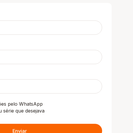
ções pelo WhatsApp
u série que desejava
Enviar