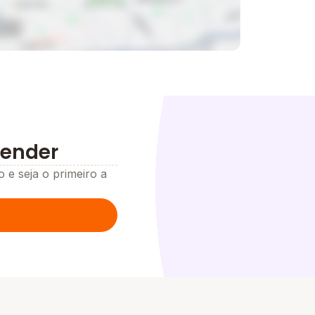
render
o e seja o primeiro a