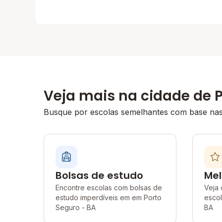
Veja mais na cidade de 
Busque por escolas semelhantes com base nas 
Bolsas de estudo
Mel
Encontre escolas com bolsas de
Veja 
estudo imperdíveis em em Porto
esco
Seguro - BA
BA