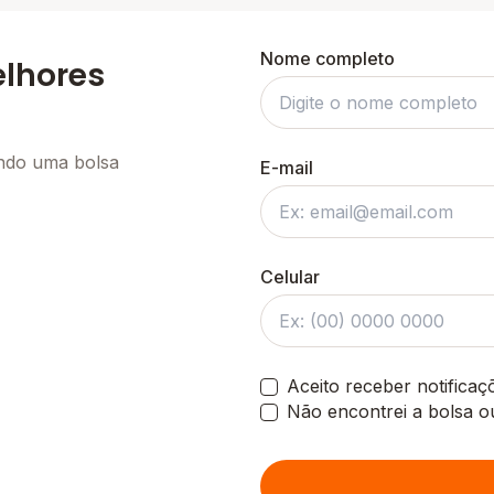
Nome completo
elhores
ando uma bolsa
E-mail
Celular
Aceito receber notifica
Não encontrei a bolsa o