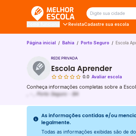
Melhor Escola
Revista
Cadastre sua escola
Como funciona
Página inicial
/
Bahia
/
Porto Seguro
/
Escola Ap
REDE PRIVADA
Escola Aprender
0.0
Avaliar escola
Conheça informações completas sobre a Escola
, - , Porto Seguro - BA
As informações contidas e/ou mencio
legalmente.
Todas as informações exibidas são de do