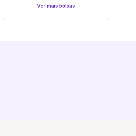
Ver mais bolsas