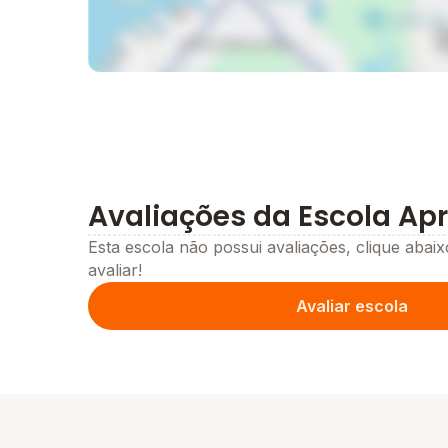
Avaliações da Escola Ap
Esta escola não possui avaliações, clique abaix
avaliar!
Avaliar escola