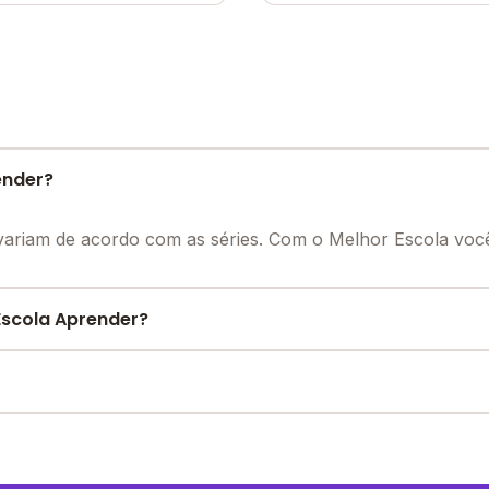
ender?
variam de acordo com as séries. Com o Melhor Escola voc
Escola Aprender?
e encontre o melhor desconto para você.
 BA.