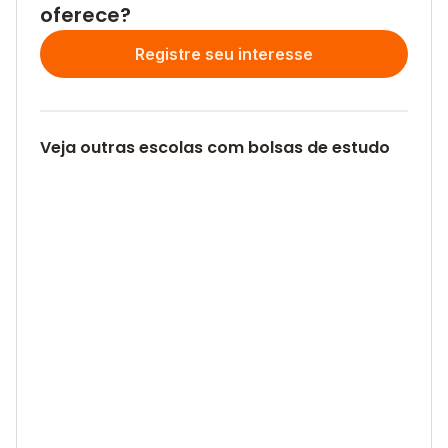
oferece?
Registre seu interesse
Veja outras escolas com bolsas de estudo