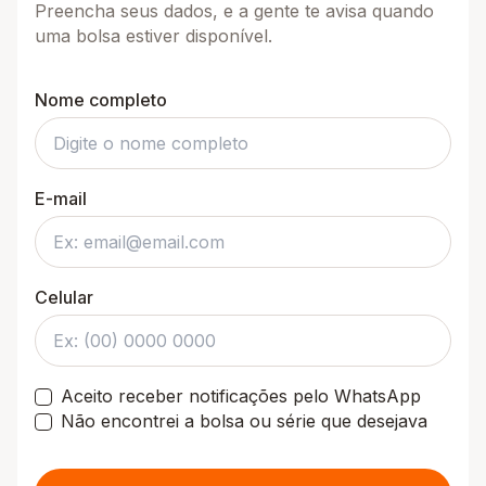
Preencha seus dados, e a gente te avisa quando
uma bolsa estiver disponível.
Nome completo
E-mail
Celular
Aceito receber notificações pelo WhatsApp
Não encontrei a bolsa ou série que desejava