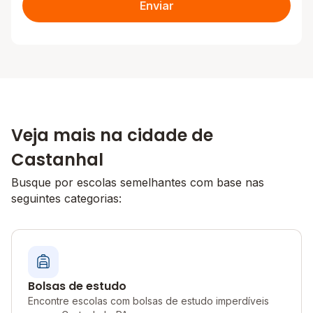
Enviar
Veja mais na cidade de
Castanhal
Busque por escolas semelhantes com base nas
seguintes categorias:
Bolsas de estudo
Encontre escolas com bolsas de estudo imperdíveis