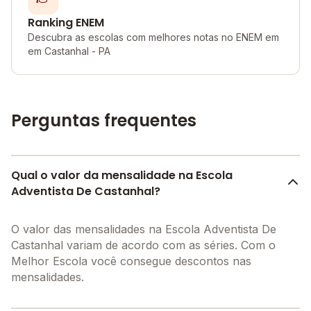
Ranking ENEM
Descubra as escolas com melhores notas no ENEM em
em Castanhal - PA
Perguntas frequentes
Qual o valor da mensalidade na Escola
Adventista De Castanhal?
O valor das mensalidades na Escola Adventista De
Castanhal variam de acordo com as séries. Com o
Melhor Escola você consegue descontos nas
mensalidades.