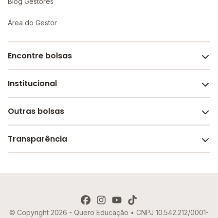
Blog Gestores
Área do Gestor
Encontre bolsas
Institucional
Melhores escolas de São Paulo
Escolas por cidade e bairro
Outras bolsas
Sobre o Melhor Escola
Bolsas de estudo em escolas
Revista Melhor Escola
Transparência
Faculdades e universidades
Trabalhe conosco
Escolas de inglês
Termos de uso
Aviso de Privacidade
© Copyright 2026 - Quero Educação • CNPJ 10.542.212/0001-
Política de Cookies