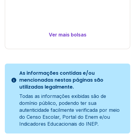
Ver mais bolsas
As informações contidas e/ou
mencionadas nestas páginas são
utilizadas legalmente.
Todas as informações exibidas são de
domínio público, podendo ter sua
autenticidade facilmente verificada por meio
do Censo Escolar, Portal do Enem e/ou
Indicadores Educacionais do INEP.