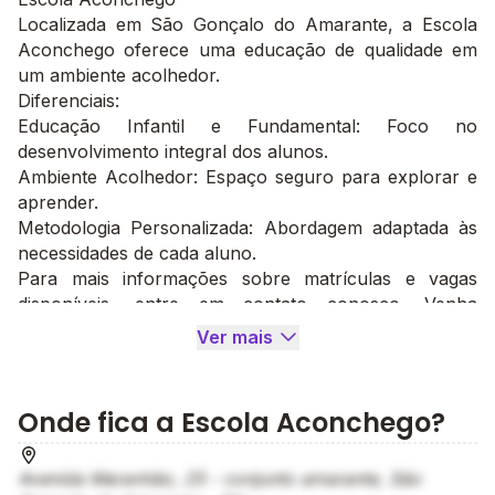
Localizada em São Gonçalo do Amarante, a Escola
Aconchego oferece uma educação de qualidade em
um ambiente acolhedor.
Diferenciais:
Educação Infantil e Fundamental: Foco no
desenvolvimento integral dos alunos.
Ambiente Acolhedor: Espaço seguro para explorar e
aprender.
Metodologia Personalizada: Abordagem adaptada às
necessidades de cada aluno.
Para mais informações sobre matrículas e vagas
disponíveis, entre em contato conosco. Venha
conhecer a Escola Aconchego!
Ver mais
Onde fica a Escola Aconchego?
Avenida Maranhão, 25 - conjunto amarante, São