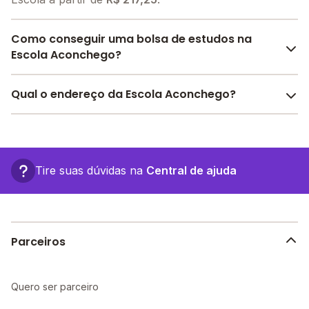
Como conseguir uma bolsa de estudos na
Escola Aconchego?
O Melhor Escola oferece descontos para a Escola
Qual o endereço da Escola Aconchego?
Aconchego a partir de
R$ 217,25
. Faça sua busca no
site e encontre o melhor desconto para você.
A Escola Aconchego fica em: Avenida Maranhão, 25 -
São Gonçalo do Amarante - RN.
Tire suas dúvidas na
Central de ajuda
Parceiros
Quero ser parceiro