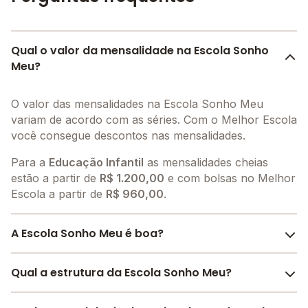
Qual o valor da mensalidade na Escola Sonho
Meu?
O valor das mensalidades na Escola Sonho Meu
variam de acordo com as séries. Com o Melhor Escola
você consegue descontos nas mensalidades.
Para a
Educação Infantil
as mensalidades cheias
estão a partir de
R$ 1.200,00
e com bolsas no Melhor
Escola a partir de
R$ 960,00
.
A Escola Sonho Meu é boa?
A Escola Sonho Meu é bem avaliada por pais, alunos
Qual a estrutura da Escola Sonho Meu?
e funcionários da escola, com uma
avaliação média
de 5.0
, que reflete o preparo e qualidade de ensino da