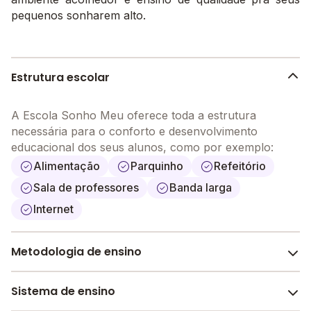
pequenos sonharem alto.
Estrutura escolar
A Escola Sonho Meu oferece toda a estrutura
necessária para o conforto e desenvolvimento
educacional dos seus alunos, como por exemplo:
Alimentação
Parquinho
Refeitório
Sala de professores
Banda larga
Internet
Metodologia de ensino
Tradicional
Sistema de ensino
A metodologia é um conjunto de métodos e práticas