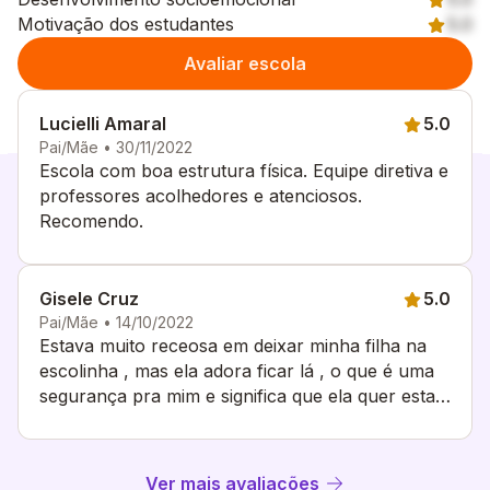
Motivação dos estudantes
5.0
Avaliar escola
Lucielli Amaral
5.0
Pai/Mãe • 30/11/2022
Escola com boa estrutura física. Equipe diretiva e
professores acolhedores e atenciosos.
Recomendo.
Gisele Cruz
5.0
Pai/Mãe • 14/10/2022
Estava muito receosa em deixar minha filha na
escolinha , mas ela adora ficar lá , o que é uma
segurança pra mim e significa que ela quer estar
lá e que é bem cuidada . A escola vem
apresentando bastante participativa com os pais
e comunidade , tem bastante atividades e
Ver mais avaliações