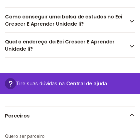
Como conseguir uma bolsa de estudos no Eei
Crescer E Aprender Unidade Ii?
Pesquise bolsas disponíveis no Melhor Escola e
Qual o endereço da Eei Crescer E Aprender
encontre o melhor desconto para você.
Unidade Ii?
O Eei Crescer E Aprender Unidade Ii fica em: , -
Caxias do Sul - RS.
Tire suas dúvidas na
Central de ajuda
Parceiros
Quero ser parceiro