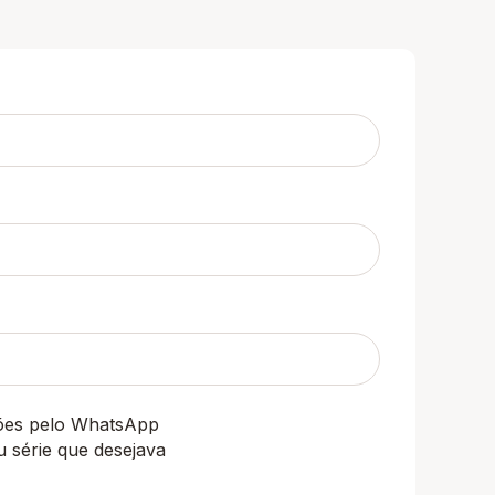
ções pelo WhatsApp
u série que desejava