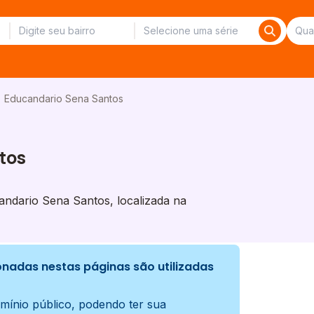
Educandario Sena Santos
tos
ndario Sena Santos, localizada na
nadas nestas páginas são utilizadas
mínio público, podendo ter sua