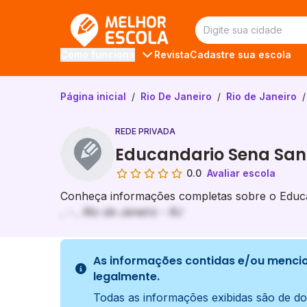
Melhor Escola
Revista
Cadastre sua escola
Como funciona
Página inicial
/
Rio De Janeiro
/
Rio de Janeiro
/
REDE PRIVADA
Educandario Sena San
0.0
Avaliar escola
Conheça informações completas sobre o Educa
, - , Rio de Janeiro - RJ
As informações contidas e/ou mencio
legalmente.
Todas as informações exibidas são de do