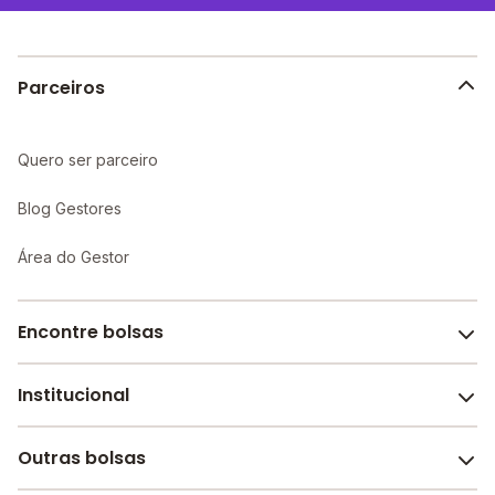
Parceiros
Quero ser parceiro
Blog Gestores
Área do Gestor
Encontre bolsas
Institucional
Melhores escolas de São Paulo
Escolas por cidade e bairro
Outras bolsas
Sobre o Melhor Escola