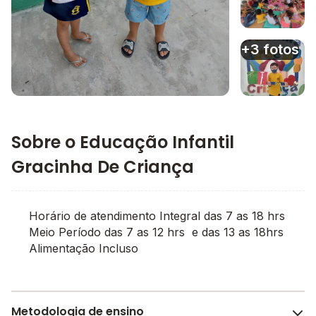
Imagem 3
+3 fotos
Imagem principal da galeria
Imagem 4
Sobre o Educação Infantil
Gracinha De Criança
Horário de atendimento Integral das 7 as 18 hrs
Meio Período das 7 as 12 hrs e das 13 as 18hrs
Alimentação Incluso
Metodologia de ensino