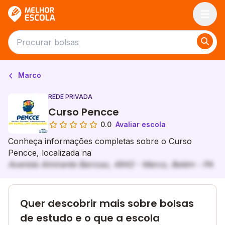
Melhor Escola
Marco
REDE PRIVADA
Curso Pencce
0.0
Avaliar escola
Conheça informações completas sobre o Curso
Pencce, localizada na
Avenida Almirante Barroso, 4943 - Marco, Belém - PA
Quer descobrir mais sobre bolsas
de estudo e o que a escola