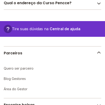
Pesquise bolsas disponíveis no Melhor Escola e
Qual o endereço da Curso Pencce?
encontre o melhor desconto para você.
O Curso Pencce fica em: Avenida Almirante Barroso,
4943 - Belém - PA.
Tire suas dúvidas na
Central de ajuda
Parceiros
Quero ser parceiro
Blog Gestores
Área do Gestor
Encontre bolsas