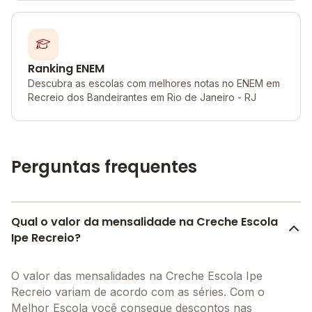
Ranking ENEM
Descubra as escolas com melhores notas no ENEM em
Recreio dos Bandeirantes em Rio de Janeiro - RJ
Perguntas frequentes
Qual o valor da mensalidade na Creche Escola
Ipe Recreio?
O valor das mensalidades na Creche Escola Ipe
Recreio variam de acordo com as séries. Com o
Melhor Escola você consegue descontos nas