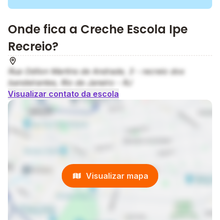
Onde fica a Creche Escola Ipe
Recreio?
Rua Odilon Martins de Andrade, 3 - recreio dos
bandeirantes, Rio de Janeiro - RJ
Visualizar contato da escola
Visualizar mapa