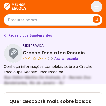
Melhor Escola
Recreio dos Bandeirantes
REDE PRIVADA
Creche Escola Ipe Recreio
0.0
Avaliar escola
Conheça informações completas sobre a Creche
Escola Ipe Recreio, localizada na
Rua Odilon Martins De Andrade, 3 - Recreio Dos
Bandeirantes, Rio de Janeiro - RJ
Quer descobrir mais sobre bolsas