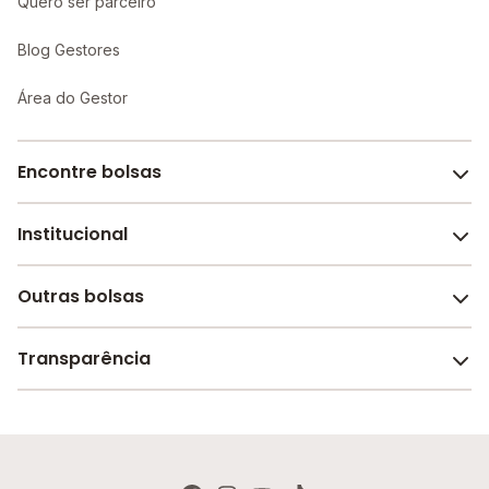
Quero ser parceiro
Blog Gestores
Área do Gestor
Encontre bolsas
Institucional
Melhores escolas de São Paulo
Escolas por cidade e bairro
Outras bolsas
Sobre o Melhor Escola
Bolsas de estudo em escolas
Revista Melhor Escola
Transparência
Faculdades e universidades
Trabalhe conosco
Escolas de inglês
Termos de uso
Aviso de Privacidade