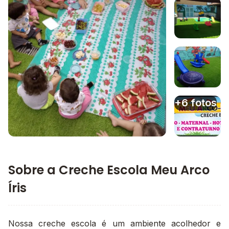
Imagem 1
Imagem 2
Imagem 3
+6 fotos
Imagem principal da galeria
Imagem 4
Sobre a Creche Escola Meu Arco
Íris
Nossa creche escola é um ambiente acolhedor e