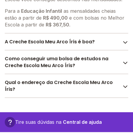
Para a
Educação Infantil
as mensalidades cheias
estão a partir de
R$ 490,00
e com bolsas no Melhor
Escola a partir de
R$ 367,50
.
A Creche Escola Meu Arco Íris é boa?
A Creche Escola Meu Arco Íris é bem avaliada por
Como conseguir uma bolsa de estudos na
pais, alunos e funcionários da escola, com uma
Creche Escola Meu Arco Íris?
avaliação média de 5.0
, que reflete o preparo e
qualidade de ensino da instituição.
O Melhor Escola oferece descontos para a Creche
Qual o endereço da Creche Escola Meu Arco
A escola recebeu avaliação de
5.0
em
participação
Escola Meu Arco Íris a partir de
R$ 367,50
. Faça sua
Íris?
da comunidade
,
5.0
em
estrutura física
,
5.0
em
busca no site e encontre o melhor desconto para
desenvolvimento socioemocional
e
5.0
em
você.
A Creche Escola Meu Arco Íris fica em: Rua Luiz Da
motivação dos estudantes
.
Cruz, 59 - Poá - SP.
Confira aqui
as avaliações feitas por alunos, pais e
funcionários da escola.
Tire suas dúvidas na
Central de ajuda