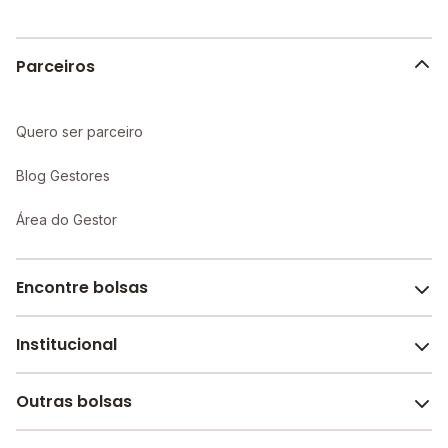
Parceiros
Quero ser parceiro
Blog Gestores
Área do Gestor
Encontre bolsas
Institucional
Melhores escolas de São Paulo
Escolas por cidade e bairro
Outras bolsas
Sobre o Melhor Escola
Bolsas de estudo em escolas