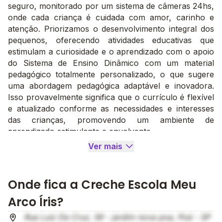
seguro, monitorado por um sistema de câmeras 24hs,
onde cada criança é cuidada com amor, carinho e
atenção. Priorizamos o desenvolvimento integral dos
pequenos, oferecendo atividades educativas que
estimulam a curiosidade e o aprendizado com o apoio
do Sistema de Ensino Dinâmico com um material
pedagógico totalmente personalizado, o que sugere
uma abordagem pedagógica adaptável e inovadora.
Isso provavelmente significa que o currículo é flexível
e atualizado conforme as necessidades e interesses
das crianças, promovendo um ambiente de
aprendizado estimulante e envolvente.
A Creche Escola Meu Arco-Íris oferece seguro
Ver mais
escolar para garantir a segurança e o bem-estar das
crianças. Isso proporciona tranquilidade aos pais,
sabendo que há uma proteção adicional em caso de
Onde fica a Creche Escola Meu
acidentes ou imprevistos que possam ocorrer durante
Arco Íris?
o período em que as crianças estão na instituição.
Com uma equipe dedicada e um espaço preparado
Rua Luiz Da Cruz, 59 - jardim nova poa, Poá - SP