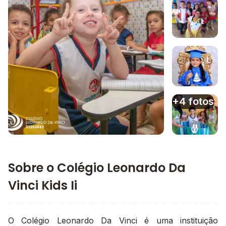
Imagem 1
Imagem 2
Imagem 3
+4 fotos
Imagem principal da galeria
Imagem 4
Sobre o Colégio Leonardo Da
Vinci Kids Ii
O Colégio Leonardo Da Vinci é uma instituição