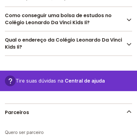
Como conseguir uma bolsa de estudos no
Colégio Leonardo Da Vinci Kids Ii?
O Melhor Escola oferece descontos para o Colégio
Qual o endereço da Colégio Leonardo Da Vinci
Leonardo Da Vinci Kids Ii a partir de
R$ 300,00
. Faça
Kids Ii?
sua busca no site e encontre o melhor desconto para
você.
O Colégio Leonardo Da Vinci Kids Ii fica em: R. Santa
Fernanda, 1280 - Maceió - AL.
Tire suas dúvidas na
Central de ajuda
Parceiros
Quero ser parceiro