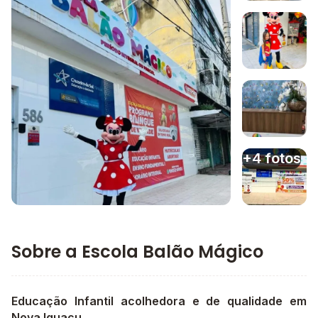
Imagem 1
Imagem 2
Imagem 3
+4 fotos
Imagem principal da galeria
Imagem 4
Sobre a Escola Balão Mágico
Educação Infantil acolhedora e de qualidade em
Nova Iguaçu