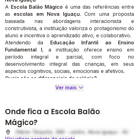
A
Escola Balão Mágico
é uma das referências entre
as
escolas em Nova Iguaçu
. Com uma proposta
baseada nas abordagens interacionista e
construtivista, a instituição valoriza o protagonismo do
aluno e incentiva o aprendizado ativo, e colaborativo.
Atendendo da
Educação Infantil ao Ensino
Fundamental I
, a instituição oferece ensino em
período integral e parcial, com foco no
desenvolvimento integral das crianças, em seus
aspectos cognitivos, sociais, emocionais e afetivos.
Quais são os diferenciais do colégio?
A infraestrutura da
Escola Balão Mágico
conta com
Ver mais
salas climatizadas, pátio coberto, playground e até um
mini cinema com lousa digital. A segurança também é
prioridade, com câmeras acessíveis via celular e um
Onde fica a Escola Balão
lounge confortável de espera.
Mágico?
O material didático é da
Editora Conquista
, com
ensino bilíngue desde os primeiros anos por meio do
Otávio Tarquino, 586 - centro, Nova Iguaçu - RJ
Programa Edify
. A escola ainda oferece transporte