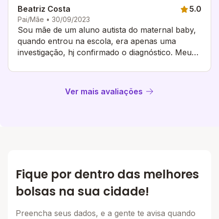
Beatriz Costa
5.0
Pai/Mãe • 30/09/2023
Sou mãe de um aluno autista do maternal baby,
quando entrou na escola, era apenas uma
investigação, hj confirmado o diagnóstico. Meu
filho sempre foi bem tratado e incluído nas
atividades. Todas as vezes que precisei falar com
o corpo docente , não tive nenhum bloqueio.
Ver mais avaliações
Diretor super atencioso. Neuropsicopedagoga a
nossa disposição tbm para nos auxiliar quando
necessário. Atividades extras super inclusivas.
Meu baby já reconhece o aeiou , cores e
números e 1 a 10, em português e inglês. Hj
consegue manter concentração sobre as
atividades propostas. E sem contar que temos
Fique por dentro das melhores
câmeras em tempo real enquanto nossos baby
estão em sala.
bolsas na sua cidade!
Preencha seus dados, e a gente te avisa quando