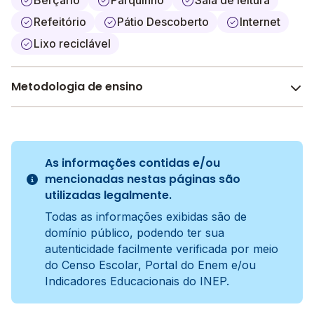
Berçário
Parquinho
Sala de leitura
Refeitório
Pátio Descoberto
Internet
Lixo reciclável
Metodologia de ensino
Construtivista (Jean Piaget)
A metodologia é um conjunto de métodos e práticas
adotados pela escola no processo de ensino e
As informações contidas e/ou
aprendizagem do aluno.
mencionadas nestas páginas são
utilizadas legalmente.
Todas as informações exibidas são de
domínio público, podendo ter sua
autenticidade facilmente verificada por meio
do Censo Escolar, Portal do Enem e/ou
Indicadores Educacionais do INEP.