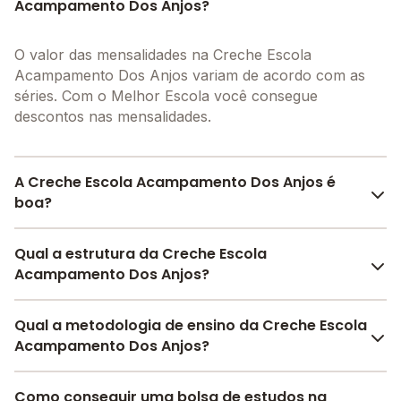
Acampamento Dos Anjos?
O valor das mensalidades na Creche Escola
Acampamento Dos Anjos variam de acordo com as
séries. Com o Melhor Escola você consegue
descontos nas mensalidades.
A Creche Escola Acampamento Dos Anjos é
boa?
A Creche Escola Acampamento Dos Anjos é bem
Qual a estrutura da Creche Escola
avaliada por pais, alunos e funcionários da escola,
Acampamento Dos Anjos?
com uma
avaliação média de 4.3
, que reflete o
preparo e qualidade de ensino da instituição.
A Creche Escola Acampamento Dos Anjos oferece
Qual a metodologia de ensino da Creche Escola
A escola recebeu avaliação de
4.3
em
participação
toda a estrutura necessária para o conforto e
Acampamento Dos Anjos?
da comunidade
,
3.7
em
estrutura física
,
4.7
em
desenvolvimento educacional dos seus alunos,
desenvolvimento socioemocional
e
4.3
em
contendo: Final de semana, Pátio Coberto, Berçário,
A metodologia é um conjunto de métodos e práticas
motivação dos estudantes
Como conseguir uma bolsa de estudos na
.