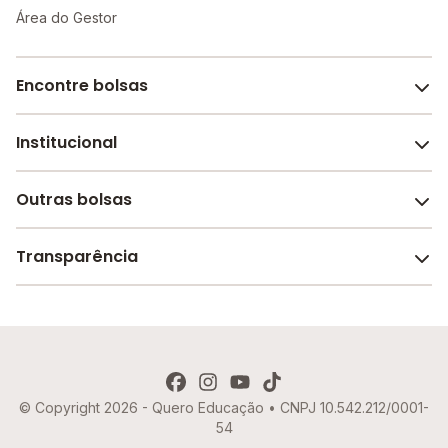
Área do Gestor
Encontre bolsas
Institucional
Melhores escolas de São Paulo
Escolas por cidade e bairro
Outras bolsas
Sobre o Melhor Escola
Bolsas de estudo em escolas
Revista Melhor Escola
Transparência
Faculdades e universidades
Trabalhe conosco
Escolas de inglês
Termos de uso
Aviso de Privacidade
© Copyright 2026 - Quero Educação • CNPJ 10.542.212/0001-
Política de Cookies
54