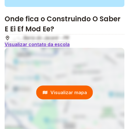
Onde fica o Construindo O Saber
E Ei Ef Mod Ee?
, - , Barra do Jacaré - PR
Visualizar contato da escola
Visualizar mapa