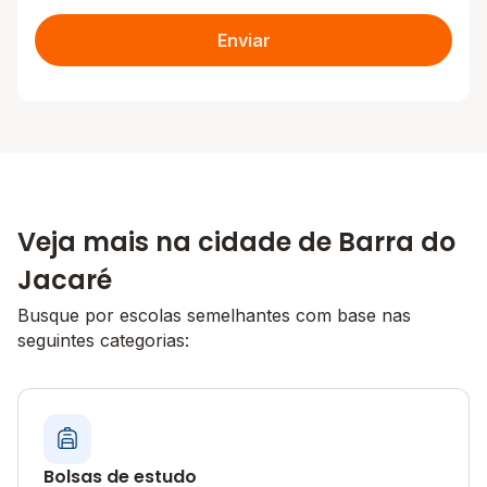
Enviar
Veja mais na cidade de Barra do
Jacaré
Busque por escolas semelhantes com base nas
seguintes categorias:
Bolsas de estudo