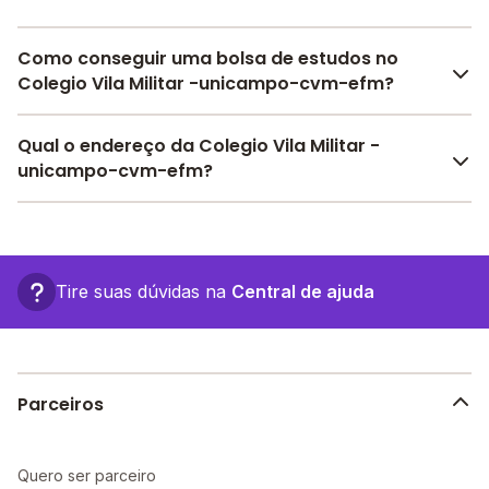
Como conseguir uma bolsa de estudos no
Colegio Vila Militar -unicampo-cvm-efm?
Pesquise bolsas disponíveis no Melhor Escola e
Qual o endereço da Colegio Vila Militar -
encontre o melhor desconto para você.
unicampo-cvm-efm?
O Colegio Vila Militar -unicampo-cvm-efm fica em: , -
Campo Mourão - PR.
Tire suas dúvidas na
Central de ajuda
Parceiros
Quero ser parceiro