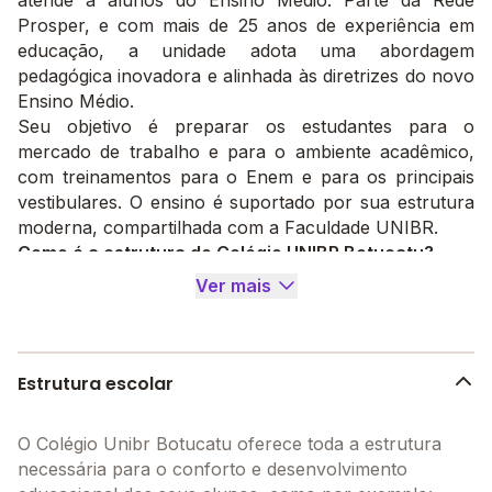
atende a alunos do Ensino Médio. Parte da Rede
Prosper, e com mais de 25 anos de experiência em
educação, a unidade adota uma abordagem
pedagógica inovadora e alinhada às diretrizes do novo
Ensino Médio.
Seu objetivo é preparar os estudantes para o
mercado de trabalho e para o ambiente acadêmico,
com treinamentos para o Enem e para os principais
vestibulares. O ensino é suportado por sua estrutura
moderna, compartilhada com a Faculdade UNIBR.
Como é a estrutura do Colégio UNIBR Botucatu?
A infraestrutura do Colégio UNIBR Botucatu é
Ver mais
planejada para atender às demandas do Ensino Médio,
combinando tecnologia e espaços colaborativos. As
instalações incluem:
Salas de aula tecnológicas, projetadas para promover
Estrutura escolar
a interação e o dinamismo nas aulas;
Laboratórios de redação, literatura, atualidades,
O Colégio Unibr Botucatu oferece toda a estrutura
programação e robótica;
necessária para o conforto e desenvolvimento
Biblioteca e recursos digitais;