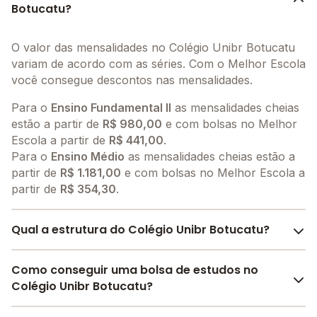
Botucatu?
O valor das mensalidades no Colégio Unibr Botucatu
variam de acordo com as séries. Com o Melhor Escola
você consegue descontos nas mensalidades.
Para o
Ensino Fundamental II
as mensalidades cheias
estão a partir de
R$ 980,00
e com bolsas no Melhor
Escola a partir de
R$ 441,00
.
Para o
Ensino Médio
as mensalidades cheias estão a
partir de
R$ 1.181,00
e com bolsas no Melhor Escola a
partir de
R$ 354,30
.
Qual a estrutura do Colégio Unibr Botucatu?
O Colégio Unibr Botucatu oferece toda a estrutura
Como conseguir uma bolsa de estudos no
necessária para o conforto e desenvolvimento
Colégio Unibr Botucatu?
educacional dos seus alunos, contendo: Auditório,