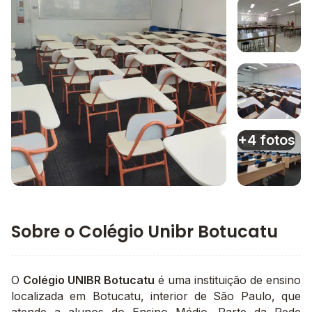
Imagem 1
Imagem 2
Imagem 3
+4 fotos
Imagem principal da galeria
Imagem 4
Sobre o Colégio Unibr Botucatu
O
Colégio UNIBR Botucatu
é uma instituição de ensino
localizada em Botucatu, interior de São Paulo, que