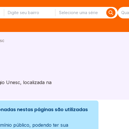
sc
o Unesc, localizada na
nadas nestas páginas são utilizadas
mínio público, podendo ter sua