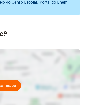
meio do Censo Escolar, Portal do Enem
c?
izar mapa