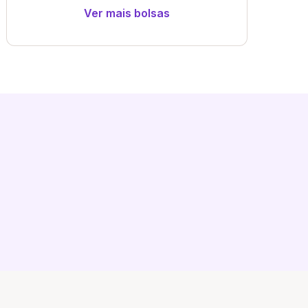
Ver mais bolsas