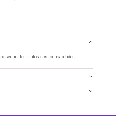
consegue descontos nas mensalidades.