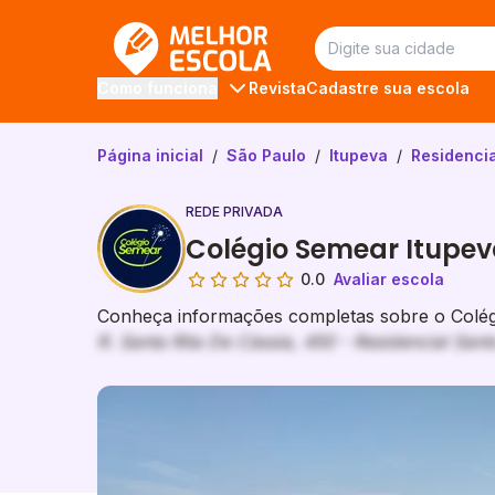
Melhor Escola
Revista
Cadastre sua escola
Como funciona
Página inicial
/
São Paulo
/
Itupeva
/
Residencia
REDE PRIVADA
Colégio Semear Itupe
0.0
Avaliar escola
Conheça informações completas sobre o Colégi
R. Santa Rita De Cássia, 450 - Residencial Sant
Galeria de imagem