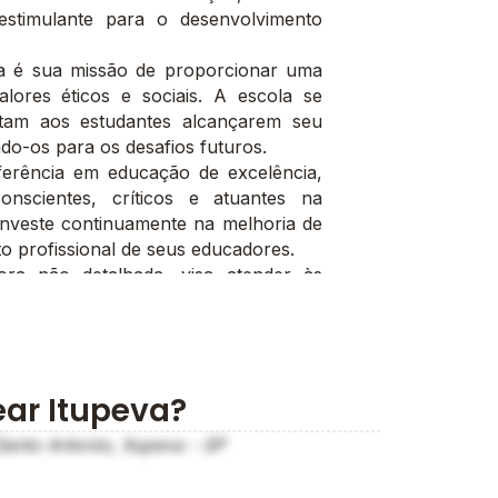
stimulante para o desenvolvimento
a é sua missão de proporcionar uma
ores éticos e sociais. A escola se
tam aos estudantes alcançarem seu
do-os para os desafios futuros.
ferência em educação de excelência,
nscientes, críticos e atuantes na
 investe continuamente na melhoria de
o profissional de seus educadores.
ra não detalhada, visa atender às
ente propício ao aprendizado e ao
gógica busca sempre estimular a
o significativo.
légio Semear Itupeva se dedica a
ear Itupeva?
idade e colaboração, formando alunos
e significativa em suas comunidades e
Santo Antonio, Itupeva - SP