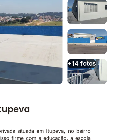
Imagem 1
Imagem 2
Imagem 3
+14 fotos
Imagem 4
Itupeva
rivada situada em Itupeva, no bairro
sso firme com a educação, a escola