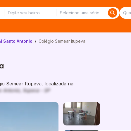
l Santo Antonio
/
Colégio Semear Itupeva
va
o Semear Itupeva, localizada na
o Antonio, Itupeva - SP