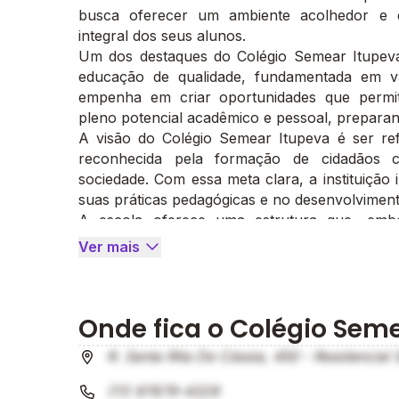
busca oferecer um ambiente acolhedor e e
integral dos seus alunos.
Um dos destaques do Colégio Semear Itupev
educação de qualidade, fundamentada em val
empenha em criar oportunidades que permi
pleno potencial acadêmico e pessoal, preparan
A visão do Colégio Semear Itupeva é ser re
reconhecida pela formação de cidadãos co
sociedade. Com essa meta clara, a instituição
suas práticas pedagógicas e no desenvolviment
A escola oferece uma estrutura que, embo
necessidades de seus alunos com um ambi
Ver mais
crescimento pessoal. A abordagem peda
curiosidade intelectual e promover o aprendizad
Com foco em uma educação completa, o Co
Onde fica o Colégio Sem
cultivar valores como respeito, responsabil
preparados para contribuir de forma positiva 
R. Santa Rita De Cássia, 450 - Residencial 
além.
(11) 97679-4329