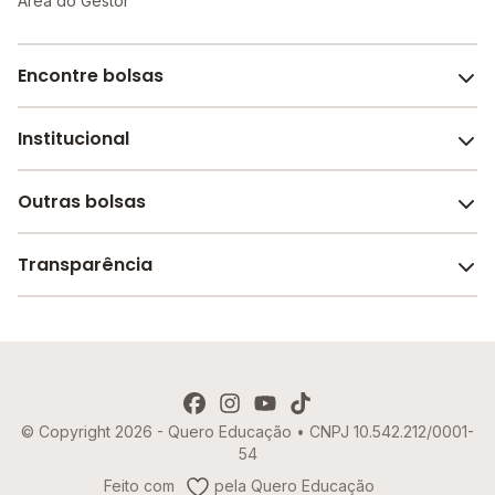
Área do Gestor
Encontre bolsas
Institucional
Melhores escolas de São Paulo
Escolas por cidade e bairro
Outras bolsas
Sobre o Melhor Escola
Bolsas de estudo em escolas
Revista Melhor Escola
Transparência
Faculdades e universidades
Trabalhe conosco
Escolas de inglês
Termos de uso
Aviso de Privacidade
© Copyright 2026 - Quero Educação • CNPJ 10.542.212/0001-
Política de Cookies
54
Imprensa
Feito com
pela Quero Educação