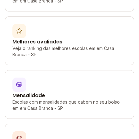
em em Casa Branca - SP
Melhores avaliadas
Veja o ranking das melhores escolas em em Casa
Branca - SP
Mensalidade
Escolas com mensalidades que cabem no seu bolso
em em Casa Branca - SP