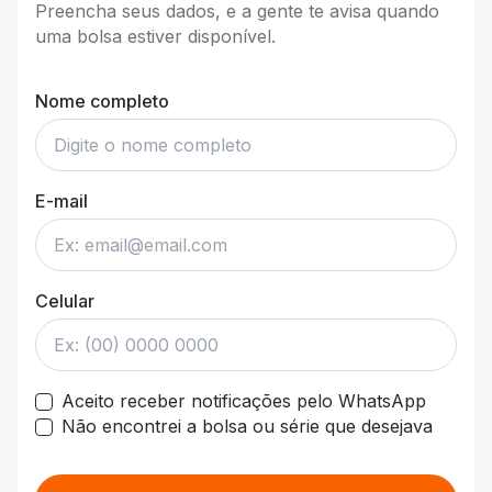
Preencha seus dados, e a gente te avisa quando
uma bolsa estiver disponível.
Nome completo
E-mail
Celular
Aceito receber notificações pelo WhatsApp
Não encontrei a bolsa ou série que desejava