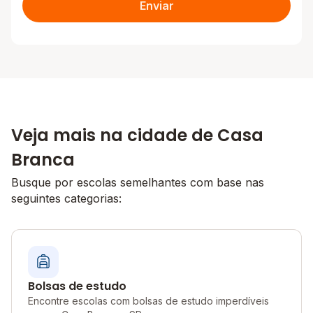
Enviar
Veja mais na cidade de Casa
Branca
Busque por escolas semelhantes com base nas
seguintes categorias:
Bolsas de estudo
Encontre escolas com bolsas de estudo imperdíveis