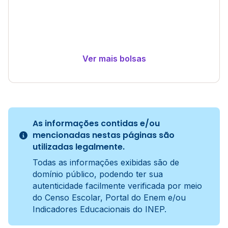
Ver mais bolsas
As informações contidas e/ou
mencionadas nestas páginas são
utilizadas legalmente.
Todas as informações exibidas são de
domínio público, podendo ter sua
autenticidade facilmente verificada por meio
do Censo Escolar, Portal do Enem e/ou
Indicadores Educacionais do INEP.