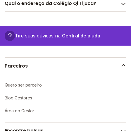
Pesquise bolsas disponíveis no Melhor Escola e
Qual o endereço da Colégio Qi Tijuca?
encontre o melhor desconto para você.
O Colégio Qi Tijuca fica em: Rua Ibituruna, 37 - Rio de
Janeiro - RJ.
Tire suas dúvidas na
Central de ajuda
Parceiros
Quero ser parceiro
Blog Gestores
Área do Gestor
Encontre bolsas