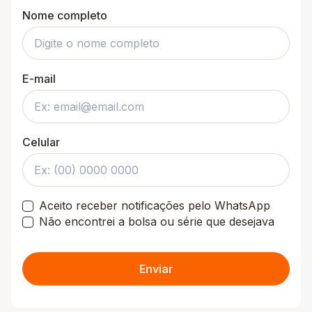
Nome completo
E-mail
Celular
Aceito receber notificações pelo WhatsApp
Não encontrei a bolsa ou série que desejava
Enviar