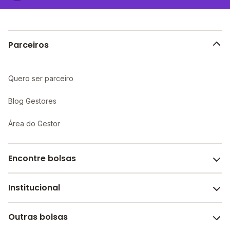
Parceiros
Quero ser parceiro
Blog Gestores
Área do Gestor
Encontre bolsas
Institucional
Melhores escolas de São Paulo
Escolas por cidade e bairro
Outras bolsas
Sobre o Melhor Escola