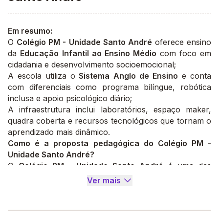
Em resumo:
O
Colégio PM - Unidade Santo André
oferece ensino
da
Educação Infantil ao Ensino Médio
com foco em
cidadania e desenvolvimento socioemocional;
A escola utiliza o
Sistema Anglo de Ensino
e conta
com diferenciais como programa bilíngue, robótica
inclusa e apoio psicológico diário;
A infraestrutura inclui laboratórios, espaço maker,
quadra coberta e recursos tecnológicos que tornam o
aprendizado mais dinâmico.
Como é a proposta pedagógica do Colégio PM -
Unidade Santo André?
O
Colégio PM - Unidade Santo André
é uma das
opções de
escolas em Santo André
que oferece
Ver mais
ensino da
Educação Infantil ao Ensino Médio
com
foco na formação acadêmica, cidadã e
socioemocional dos alunos.