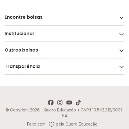
Encontre bolsas
Institucional
Melhores escolas de São Paulo
Escolas por cidade e bairro
Outras bolsas
Sobre o Melhor Escola
Bolsas de estudo em escolas
Revista Melhor Escola
Transparência
Faculdades e universidades
Trabalhe conosco
Escolas de inglês
Termos de uso
Aviso de Privacidade
© Copyright 2026 - Quero Educação • CNPJ 10.542.212/0001-
Política de Cookies
54
Imprensa
Feito com
pela Quero Educação