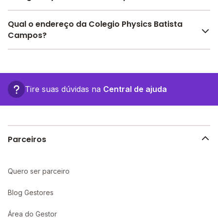
Pesquise bolsas disponíveis no Melhor Escola e
Qual o endereço da Colegio Physics Batista
encontre o melhor desconto para você.
Campos?
O Colegio Physics Batista Campos fica em: , - Belém -
PA.
Tire suas dúvidas na
Central de ajuda
Parceiros
Quero ser parceiro
Blog Gestores
Área do Gestor