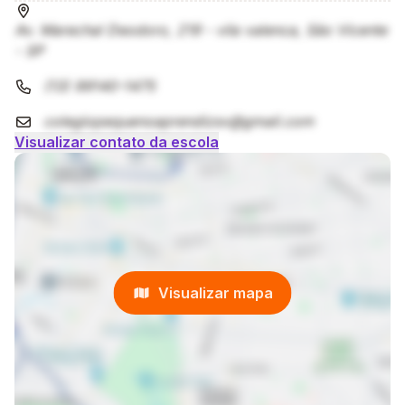
Av. Marechal Deodoro, 219 - vila valenca, São Vicente
- SP
(13) 99140-1475
colegiopequenoaprendizsv@gmail.com
Visualizar contato da escola
Visualizar mapa