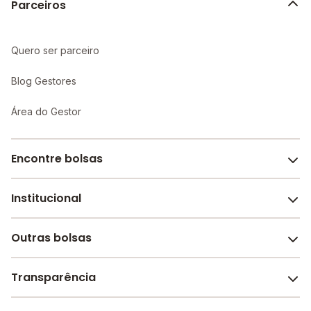
Parceiros
Quero ser parceiro
Blog Gestores
Área do Gestor
Encontre bolsas
Institucional
Melhores escolas de São Paulo
Escolas por cidade e bairro
Outras bolsas
Sobre o Melhor Escola
Bolsas de estudo em escolas
Revista Melhor Escola
Transparência
Faculdades e universidades
Trabalhe conosco