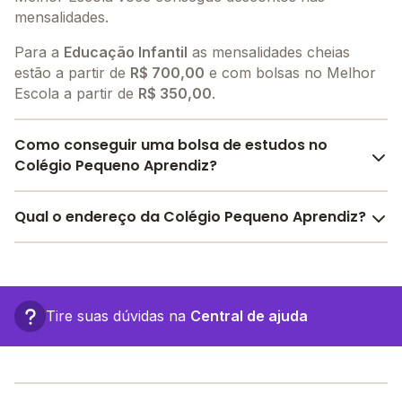
mensalidades.
Para a
Educação Infantil
as mensalidades cheias
estão a partir de
R$ 700,00
e com bolsas no Melhor
Escola a partir de
R$ 350,00
.
Como conseguir uma bolsa de estudos no
Colégio Pequeno Aprendiz?
O Melhor Escola oferece descontos para o Colégio
Qual o endereço da Colégio Pequeno Aprendiz?
Pequeno Aprendiz a partir de
R$ 350,00
. Faça sua
busca no site e encontre o melhor desconto para
O Colégio Pequeno Aprendiz fica em: Av. Marechal
você.
Deodoro, 219 - São Vicente - SP.
Tire suas dúvidas na
Central de ajuda