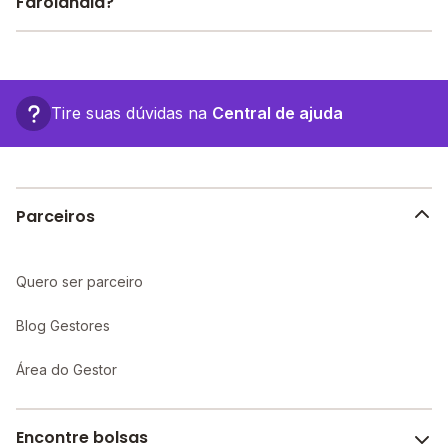
encontre o melhor desconto para você.
Farolândia?
O Colégio Negreiros - Farolândia fica em: Avenida
José Thomas D Nabuco, n° 406 - Farolândia, Aracaju
- SE,, 406 - Aracaju - SE.
Tire suas dúvidas na
Central de ajuda
Parceiros
Quero ser parceiro
Blog Gestores
Área do Gestor
Encontre bolsas