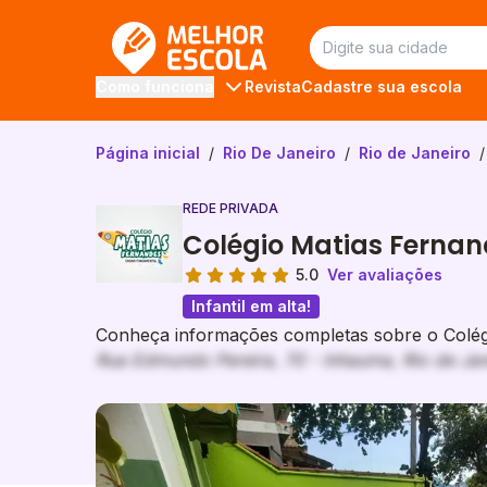
Melhor Escola
Revista
Cadastre sua escola
Como funciona
Página inicial
/
Rio De Janeiro
/
Rio de Janeiro
/
REDE PRIVADA
Colégio Matias Fernan
5.0
Ver avaliações
Infantil em alta!
Conheça informações completas sobre o Colégi
Rua Edmundo Pereira, 70 - Inhauma, Rio de Jan
Galeria de imagem