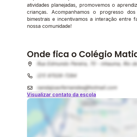
atividades planejadas, promovemos o aprendiz
crianças. Acompanhamos o progresso dos
bimestrais e incentivamos a interação entre f
nossa comunidade!
Onde fica o Colégio Mat
Rua Edmundo Pereira, 70 - inhauma, Rio de
(21) 97026-7284
nandajoaofernandes@hotmail.com
Visualizar contato da escola