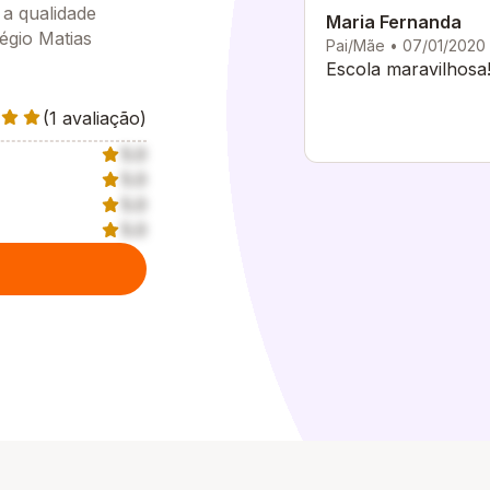
 a qualidade
Maria Fernanda
égio Matias
Pai/Mãe • 07/01/2020
Escola maravilhosa!
(1 avaliação)
5.0
5.0
5.0
5.0