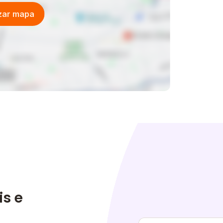
izar mapa
is e