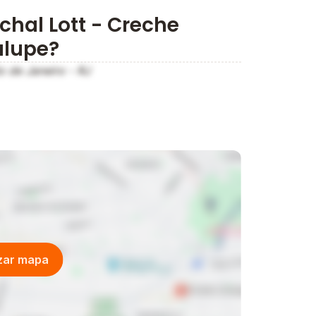
chal Lott - Creche
alupe?
o de Janeiro - RJ
izar mapa