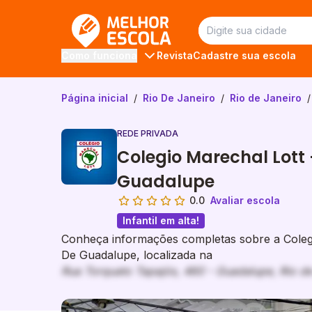
Melhor Escola
Revista
Cadastre sua escola
Como funciona
Página inicial
/
Rio De Janeiro
/
Rio de Janeiro
/
REDE PRIVADA
Colegio Marechal Lott 
Guadalupe
0.0
Avaliar escola
Infantil em alta!
Conheça informações completas sobre a Colegi
De Guadalupe, localizada na
Rua Torquato Tapajós, 460 - Guadalupe, Rio de
Galeria de imagem