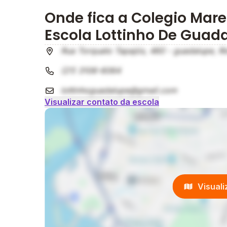
Onde fica a Colegio Mare
Escola Lottinho De Guad
Rua Torquato Tapajós, 460 - guadalupe, Ri
(21) 3106-6064
lottinhoguadalupe@gmail.com
Visualizar contato da escola
Visual