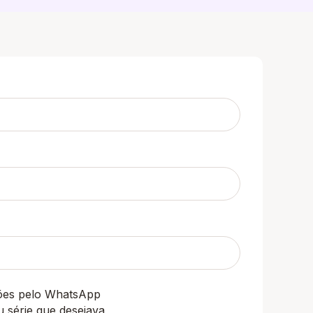
ções pelo WhatsApp
u série que desejava