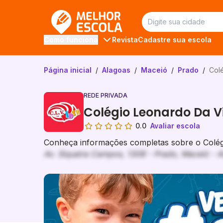
Melhor Escola
Revista
Cadastre sua escola
Como funciona
Página inicial
/
Alagoas
/
Maceió
/
Prado
/
Colé
REDE PRIVADA
Colégio Leonardo Da Vi
0.0
Avaliar escola
Conheça informações completas sobre o Colégi
Av. Siqueira Campos, 1308 - Prado, Maceió - A
Galeria de imagem