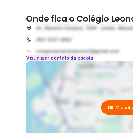
Onde fica o Colégio Leon
Av. Siqueira Campos, 1308 - prado, Maceió
(82) 3221-3862
colegioleonardodavinci2@gmail.com
Visualizar contato da escola
Visual