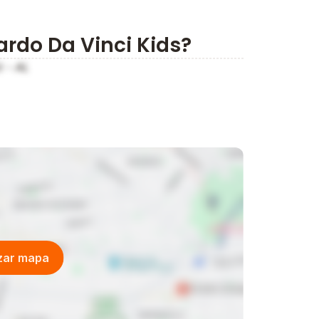
ardo Da Vinci Kids?
 - AL
izar mapa