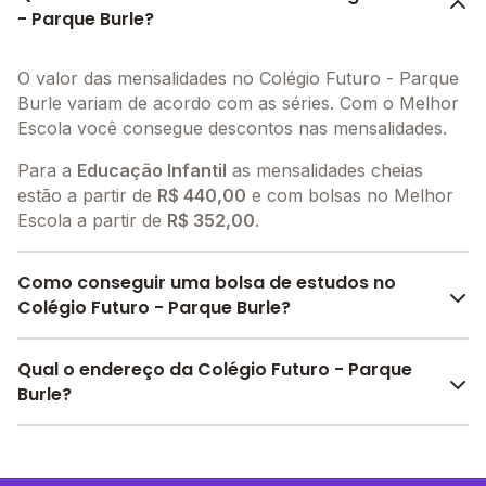
- Parque Burle?
O valor das mensalidades no Colégio Futuro - Parque
Burle variam de acordo com as séries. Com o Melhor
Escola você consegue descontos nas mensalidades.
Para a
Educação Infantil
as mensalidades cheias
estão a partir de
R$ 440,00
e com bolsas no Melhor
Escola a partir de
R$ 352,00
.
Como conseguir uma bolsa de estudos no
Colégio Futuro - Parque Burle?
O Melhor Escola oferece descontos para o Colégio
Qual o endereço da Colégio Futuro - Parque
Futuro - Parque Burle a partir de
R$ 352,00
. Faça sua
Burle?
busca no site e encontre o melhor desconto para
você.
O Colégio Futuro - Parque Burle fica em: R. Canto Dos
Pássaros, s/nº - Lt 1 ao 5 Qd - Cabo Frio - RJ.