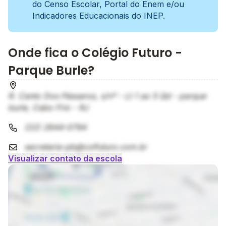
do Censo Escolar, Portal do Enem e/ou
Indicadores Educacionais do INEP.
Onde fica o Colégio Futuro -
Parque Burle?
R. Canto Dos Pássaros, s/nº - Lt 1 ao 5 Qd - parque
burle, Cabo Frio - RJ
(22) 2644-0794
secretaria-pb@colfuturo.com.br
Visualizar contato da escola