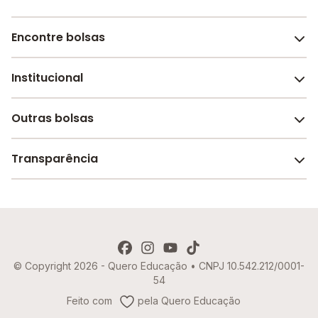
Encontre bolsas
Institucional
Melhores escolas de São Paulo
Escolas por cidade e bairro
Outras bolsas
Sobre o Melhor Escola
Bolsas de estudo em escolas
Revista Melhor Escola
Transparência
Faculdades e universidades
Trabalhe conosco
Escolas de inglês
Termos de uso
Aviso de Privacidade
© Copyright 2026 - Quero Educação • CNPJ 10.542.212/0001-
Política de Cookies
54
Imprensa
Feito com
pela Quero Educação