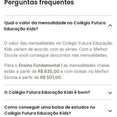
Perguntas frequentes
Qual o valor da mensalidade no Colégio Futura
Educação Kids?
O valor das mensalidades no Colégio Futura Educação
Kids variam de acordo com as séries. Com o Melhor
Escola você consegue descontos nas mensalidades.
Para o
Ensino Fundamental I
as mensalidades cheias
estão a partir de
R$ 835,00
e com bolsas no Melhor
Escola a partir de
R$ 501,00
.
O Colégio Futura Educação Kids é bom?
O Colégio Futura Educação Kids é bem avaliado por
Como conseguir uma bolsa de estudos no
pais, alunos e funcionários da escola, com uma
Colégio Futura Educação Kids?