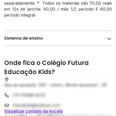
separadamente: * Todos os materiais são 70,00 reais
em 12x kit lanche: 40,00 / mês 1/2 período E 60,00
período integral
Sistema de ensino
J. Piaget
O sistema de ensino compreende o conjunto de
Onde fica o Colégio Futura
métodos, práticas pedagógicas, currículos e
avaliações que guiam o processo educacional,
Educação Kids?
garantindo que os estudantes adquiram
conhecimentos e habilidades essenciais para seu
Rua da saudade, 530 - centro, Monte Aprazível - SP
desenvolvimento acadêmico e pessoal.
(11) 97688-9232
futurakids@outlook.com
Visualizar contato da escola