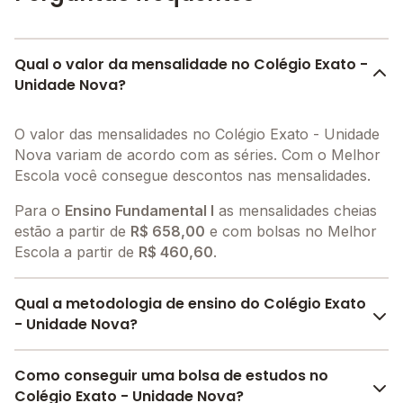
Qual o valor da mensalidade no Colégio Exato -
Unidade Nova?
O valor das mensalidades no Colégio Exato - Unidade
Nova variam de acordo com as séries. Com o Melhor
Escola você consegue descontos nas mensalidades.
Para o
Ensino Fundamental I
as mensalidades cheias
estão a partir de
R$ 658,00
e com bolsas no Melhor
Escola a partir de
R$ 460,60
.
Qual a metodologia de ensino do Colégio Exato
- Unidade Nova?
A metodologia é um conjunto de métodos e práticas
Como conseguir uma bolsa de estudos no
adotados pela escola no processo de ensino e
Colégio Exato - Unidade Nova?