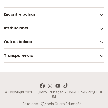
Encontre bolsas
Institucional
Melhores escolas de São Paulo
Escolas por cidade e bairro
Outras bolsas
Sobre o Melhor Escola
Bolsas de estudo em escolas
Revista Melhor Escola
Transparência
Faculdades e universidades
Trabalhe conosco
Escolas de inglês
Termos de uso
Aviso de Privacidade
© Copyright 2026 - Quero Educação • CNPJ 10.542.212/0001-
Política de Cookies
54
Imprensa
Feito com
pela Quero Educação