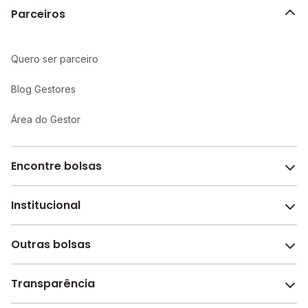
Parceiros
Quero ser parceiro
Blog Gestores
Área do Gestor
Encontre bolsas
Institucional
Melhores escolas de São Paulo
Escolas por cidade e bairro
Outras bolsas
Sobre o Melhor Escola
Bolsas de estudo em escolas
Revista Melhor Escola
Transparência
Faculdades e universidades