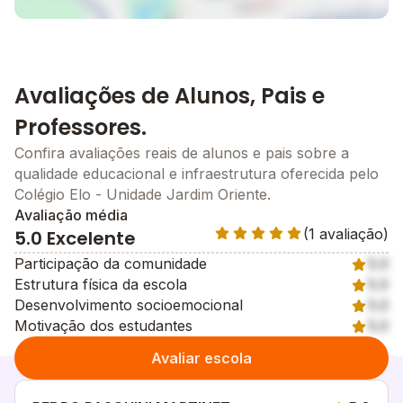
O Colégio ELO, começa o mês de outubro em uma
nova escala da sustentabilidade, no final do mês
passado passamos a ser a primeira escola no Vale do
Paraíba a utilizar 100% de energia renovável em todo
Avaliações de Alunos, Pais e
o Colégio.
Foram instaladas 90 placas fotovoltaicas sobre a
Professores.
quadra do Colégio, que transformam a luminosidade
Confira avaliações reais de alunos e pais sobre a
do sol em energia elétrica, gerando mais de 20000w
qualidade educacional e infraestrutura oferecida pelo
de energia no horário de pico. Com isso contribuímos
Colégio Elo - Unidade Jardim Oriente.
com plantio de aproximadamente uma árvore por dia
Avaliação média
e deixamos de produzir 500kg de gás carbônico
(1 avaliação)
5.0 Excelente
contribuindo cada vez mais para o futuro de nossas
Participação da comunidade
5.0
crianças.
Estrutura física da escola
5.0
Desenvolvimento socioemocional
5.0
Motivação dos estudantes
5.0
Avaliar escola