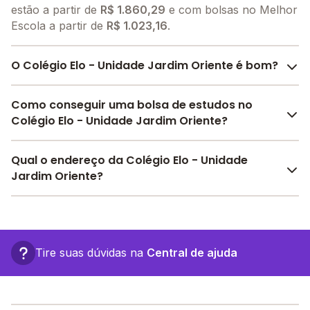
estão a partir de
R$ 1.860,29
e com bolsas no Melhor
Escola a partir de
R$ 1.023,16
.
O Colégio Elo - Unidade Jardim Oriente é bom?
O Colégio Elo - Unidade Jardim Oriente é bem
Como conseguir uma bolsa de estudos no
avaliado por pais, alunos e funcionários da escola,
Colégio Elo - Unidade Jardim Oriente?
com uma
avaliação média de 5.0
, que reflete o
preparo e qualidade de ensino da instituição.
O Melhor Escola oferece descontos para o Colégio
Qual o endereço da Colégio Elo - Unidade
A escola recebeu avaliação de
5.0
em
participação
Elo - Unidade Jardim Oriente a partir de
R$ 1.023,16
.
Jardim Oriente?
da comunidade
,
5.0
em
estrutura física
,
5.0
em
Faça sua busca no site e encontre o melhor desconto
desenvolvimento socioemocional
e
5.0
em
para você.
O Colégio Elo - Unidade Jardim Oriente fica em: R.
motivação dos estudantes
.
Andorra, 500 - São José dos Campos - SP.
Confira aqui
as avaliações feitas por alunos, pais e
funcionários da escola.
Tire suas dúvidas na
Central de ajuda