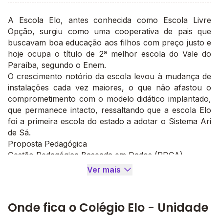
A Escola Elo, antes conhecida como Escola Livre
Opção, surgiu como uma cooperativa de pais que
buscavam boa educação aos filhos com preço justo e
hoje ocupa o título de 2ª melhor escola do Vale do
Paraíba, segundo o Enem.
O crescimento notório da escola levou à mudança de
instalações cada vez maiores, o que não afastou o
comprometimento com o modelo didático implantado,
que permanece intacto, ressaltando que a escola Elo
foi a primeira escola do estado a adotar o Sistema Ari
de Sá.
Proposta Pedagógica
Gestão Pedagógica Baseada em Dados (PDCA)
A nossa proposta é uma gestão que permite viabilizar
Ver mais
a evolução efetiva do resultado pedagógico de sua
escola. Mas como trazer isso para a rotina escolar?
Por meio do PDCA, um método interativo aplicado
Onde fica o Colégio Elo - Unidade
para melhoria contínua de processos.